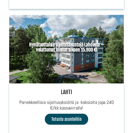
Hyvätuottoisia sijoitusasuntoja Lahdesta –
velattomat hinnat alkaen 15.900 €!
LAHTI
Parvekkeellisia sijoitusyksiöitä ja -kaksioita jopa 240
€/kk kassavirralla!
Tutustu asuntoihin