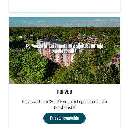
Porvoosta pintaremontoituja sijoitusasuntoja
omalla tontilla!
PORVOO
Parvekkeellisia 65 m² kolmioita linjasaneeratusta
taloyhtiöstä!
Tutustu asuntoihin