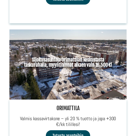
Sijoitusasuntoja Orimattilan keskustasta
taskurahalla, myyntihinnat alkaen vain 16.500 €!
ORIMATTILA
Valmis kassavirtakone – yli 20 % tuotto ja jopa +300
€/kk tilillesi!
Tutustu asuntoihin