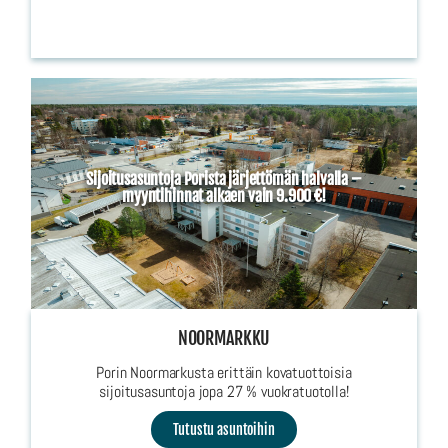
Sijoitusasuntoja Porista järjettömän halvalla –
myyntihinnat alkaen vain 9.900 €!
NOORMARKKU
Porin Noormarkusta erittäin kovatuottoisia
sijoitusasuntoja jopa 27 % vuokratuotolla!
Tutustu asuntoihin