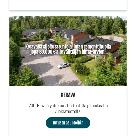
Keravalta sijoitusasuntoja ilman remonttihuolia
jopa 30.000 € alle välittäjän hinta-arvion!
KERAVA
2000-luvun yhtiö omalla tontilla ja huikealla
vuokratuotolla!
Tutustu asuntoihin