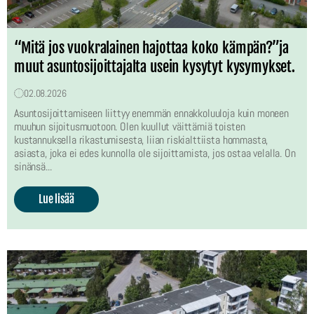
“Mitä jos vuokralainen hajottaa koko kämpän?”ja
muut asuntosijoittajalta usein kysytyt kysymykset.
02.08.2026
Asuntosijoittamiseen liittyy enemmän ennakkoluuloja kuin moneen
muuhun sijoitusmuotoon. Olen kuullut väittämiä toisten
kustannuksella rikastumisesta, liian riskialttiista hommasta,
asiasta, joka ei edes kunnolla ole sijoittamista, jos ostaa velalla. On
sinänsä...
Lue lisää