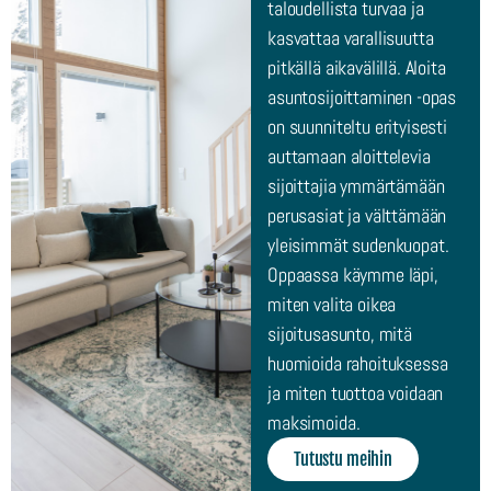
taloudellista turvaa ja
kasvattaa ​varallisuutta
pitkällä aikavälillä. Aloita
asuntosijoittaminen -opas
on suunniteltu ​erityisesti
auttamaan aloittelevia
sijoittajia ymmärtämään
perusasiat ja välttämään ​
yleisimmät sudenkuopat.
Oppaassa käymme läpi,
miten valita oikea
sijoitusasunto, ​mitä
huomioida rahoituksessa
ja miten tuottoa voidaan
maksimoida.
Tutustu meihin