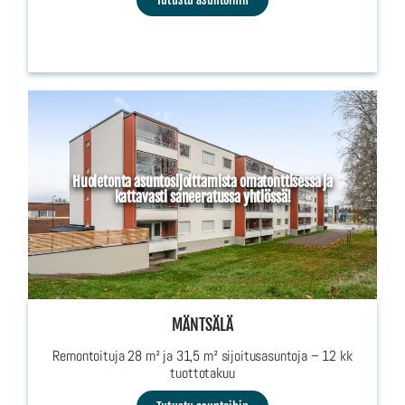
Huoletonta asuntosijoittamista omatonttisessa ja
kattavasti saneeratussa yhtiössä!
MÄNTSÄLÄ
Remontoituja 28 m² ja 31,5 m² sijoitusasuntoja – 12 kk
tuottotakuu