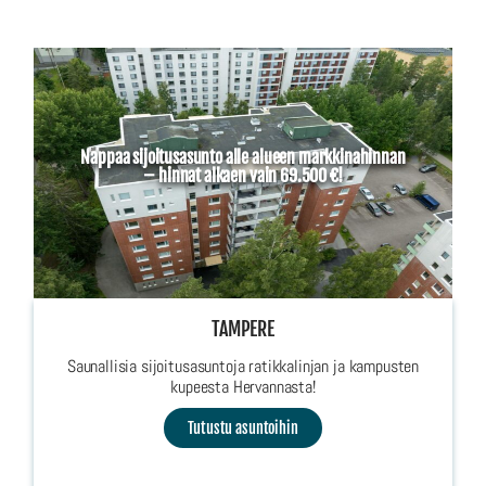
Nappaa sijoitusasunto alle alueen markkinahinnan
– hinnat alkaen vain 69.500 €!
TAMPERE
Saunallisia sijoitusasuntoja ratikkalinjan ja kampusten
kupeesta Hervannasta!
Tutustu asuntoihin