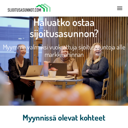
Haluatko ostaa
sijoitusasunnon?
Myymme valmiiksi vuokrattuja ​sijoitusasuntoja alle
markkinahinnan
Myynnissä olevat kohteet