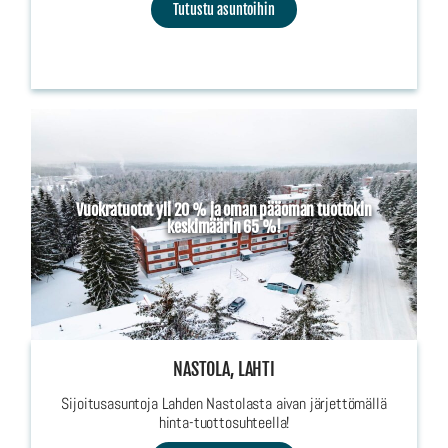
Tutustu asuntoihin
Vuokratuotot yli 20 % ja oman pääoman tuottokin
keskimäärin 65 %!
NASTOLA, LAHTI
Sijoitusasuntoja Lahden Nastolasta aivan järjettömällä
hinta-tuottosuhteella!