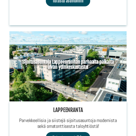
Tutustu asuntoihin
Sijoitusasuntoja Lappeenrannan parhaalta paikalta
aivan ydinkeskustasta!
LAPPEENRANTA
Parvekkeellisia ja siistejä sijoitusasuntoja modernista
sekä omatonttisesta taloyhtiöstä!