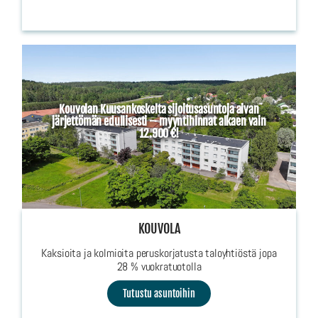
Kouvolan Kuusankoskelta sijoitusasuntoja aivan
järjettömän edullisesti – myyntihinnat alkaen vain
12.900 €!
KOUVOLA
Kaksioita ja kolmioita peruskorjatusta taloyhtiöstä jopa
28 % vuokratuotolla
Tutustu asuntoihin