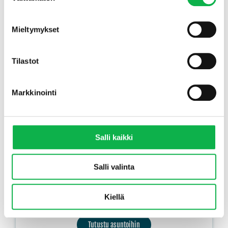
Mieltymykset
Tilastot
Markkinointi
Yli 10 % vuokratuottoa 90-luvun lopun taloyhtiöstä,
vieläpä Tampereelta!
Salli kaikki
Salli valinta
TAMPERE
Näsijärven rannan tuntumasta rivitalohuoneistoja alkaen
Kiellä
56.900 €!
Tutustu asuntoihin