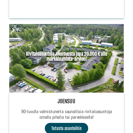
Rivitaloasuntoja Joensuusta jopa 30.000 € alle
markkinahinta-arvion!
JOENSUU
90-luvulla valmistuneita saunallisia rivitaloasuntoja
omalla pihalla tai parvekkeella!
Tutustu asuntoihin