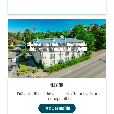
Sijoitusasuntoja Helsingin Ruskeasuolta
poikkeuksellisella markkinahintagäpillä!
HELSINKI
Poikkeuksellinen Helsinki-diili – yksiöitä ja kaksioita
huippusijainnilla!
Tutustu asuntoihin