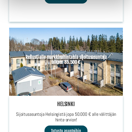
Reilusti alle markkinahintaisia sijoitusasuntoja
alkaen 85.500 €
HELSINKI
Sijoitusasuntoja Helsingistä jopa 50.000 € alle välittäjän
hinta-arvion!
Tutustu asuntoihin