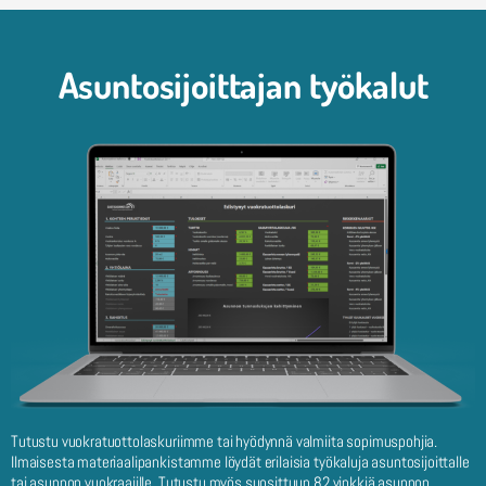
Asuntosijoittajan työkalut
Tutustu vuokratuottolaskuriimme tai hyödynnä valmiita sopimuspohjia.
Ilmaisesta materiaalipankistamme löydät erilaisia työkaluja asuntosijoittalle
tai asunnon vuokraajille. Tutustu myös suosittuun
82 vinkkiä asunnon