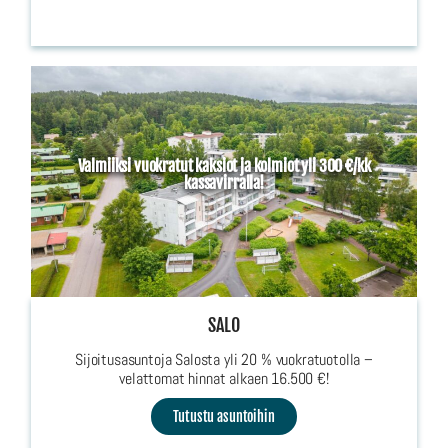
Valmiiksi vuokratut kaksiot ja kolmiot yli 300 €/kk
kassavirralla!
SALO
Sijoitusasuntoja Salosta yli 20 % vuokratuotolla –
velattomat hinnat alkaen 16.500 €!
Tutustu asuntoihin