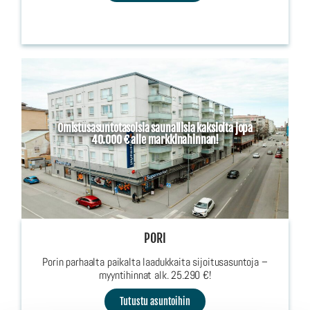
Omistusasuntotasoisia saunallisia kaksioita jopa
40.000 € alle markkinahinnan!
PORI
Porin parhaalta paikalta laadukkaita sijoitusasuntoja –
myyntihinnat alk. 25.290 €!
Tutustu asuntoihin