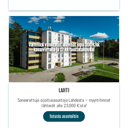
Valmiiksi vuokratut asunnot jopa 300 €/kk
kassavirralla ja 12 kk tuottotakuulla!
LAHTI
Saneerattuja sijoitusasuntoja Lahdesta – myyntihinnat
lähtevät alle 23.000 €:sta!
Tutustu asuntoihin