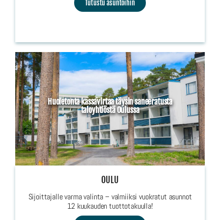
Tutustu asuntoihin
Huoletonta kassavirtaa täysin saneeratusta
taloyhtiöstä Oulussa
OULU
Sijoittajalle varma valinta – valmiiksi vuokratut asunnot
12 kuukauden tuottotakuulla!