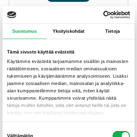
Suostumus
Yksityiskohdat
Tietoja
Tämä sivusto käyttää evästeitä
Oulusta saunallisia ja parvekkeellisia
Käytämme evästeitä tarjoamamme sisällön ja mainosten
luhtitaloasuntoja jopa 12 % vuokratuotolla!
räätälöimiseen, sosiaalisen median ominaisuuksien
tukemiseen ja kävijämäärämme analysoimiseen. Lisäksi
jaamme sosiaalisen median, mainosalan ja analytiikka-
alan kumppaneillemme tietoja siitä, miten käytät
sivustoamme. Kumppanimme voivat yhdistää näitä
OULU
tietoja muihin tietoihin, joita olet antanut heille tai joita on
kerätty, kun olet käyttänyt heidän palvelujaan.
Reilusti alle markkinahintaisia sijoitusasuntoja –
myyntihinnat alkaen vain 38.500 €
Suostumuksen
Tutustu asuntoihin
Välttämätön
valinta