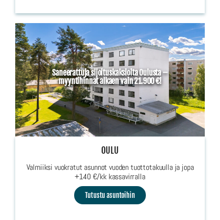
Saneerattuja sijoituskaksioita Oulusta –
myyntihinnat alkaen vain 21.900 €!
OULU
Valmiiksi vuokratut asunnot vuoden tuottotakuulla ja jopa
+140 €/kk kassavirralla
Tutustu asuntoihin