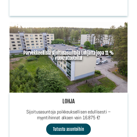
Parvekkeellisia sijoitusasuntoja Lohjalta jopa 11 %
vuokratuotolla!
LOHJA
Sijoitusasuntoja poikkeuksellisen edullisesti –
myyntihinnat alkaen vain 16.875 €!
Tutustu asuntoihin