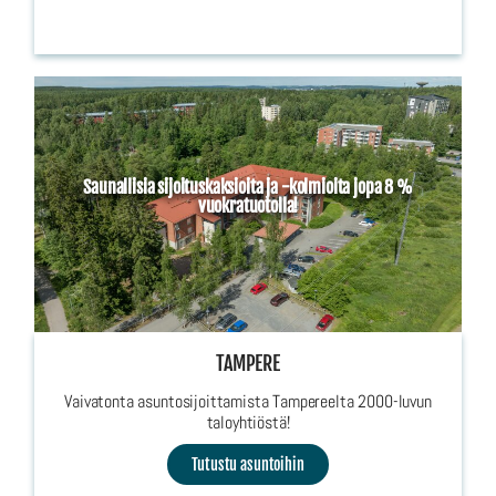
Saunallisia sijoituskaksioita ja -kolmioita jopa 8 %
vuokratuotolla!
TAMPERE
Vaivatonta asuntosijoittamista Tampereelta 2000-luvun
taloyhtiöstä!
Tutustu asuntoihin