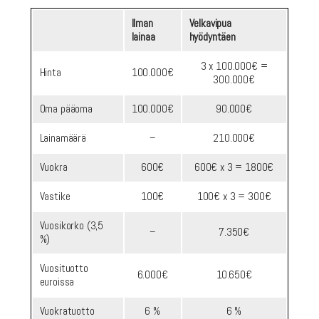
Ilman
Velkavipua
lainaa
hyödyntäen
3 x 100.000€ =
Hinta
100.000€
300.000€
Oma pääoma
100.000€
90.000€
Lainamäärä
–
210.000€
Vuokra
600€
600€ x 3 = 1800€
Vastike
100€
100€ x 3 = 300€
Vuosikorko (3,5
–
7.350€
%)
Vuosituotto
6.000€
10.650€
euroissa
Vuokratuotto
6 %
6 %