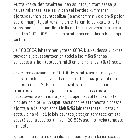
Mutta koska olet tavoitteellinen asuntosijoittamisessa ja
haluat rakentaa itsellesi viiden tai kenties kymmenen
sijoitusasunnon asuntosalkun (ja myöhemmin vielä ehkä paljon
suuremman), tajuat varsin pian, että omilla palkkatuloilla tai
yritystoiminnan tuomilla tuloilla on todella vaikeaa ja hidasta
säästää 100.000€ hintaisen sijoitusasunnon hinta kauppoja
varten.
Ja 100.000€ laittaminen yhteen 600€ kuukaudessa vuokraa
tuovaan sijoitusasuntoon on todella iso määrä rahaa
suhteessa siihen tuottoon, mitä omalle rahallesi tästä saat.
Jos et maksakaan tätä 100.000€ sijoitusasuntoa täysin
omasta taskustasi, vaan haet pankista lainaa jolla rahoitat
sen ostamiseen? Pankit lainaavat sijoittajasta ja hänen
tilanteestaan, sijoittajan haluamasta lainamäärästä,
ostettavasta asunnosta ja sijoittajan neuvottelutaidoista
riippuen noin 50-80% sijoitusasunnon velattomasta hinnasta
sijoittajalle (elleivät anna kieltävää lainapäätöstä – tätäkin
sattuu aina välillä), jolloin asuntosijoittajan tarvitsee omista
säästöistä laittaa pottiin vain 20-50% asunnon velattomasta
hinnasta.
Kokemuksemme mukaan ihan selkeästi yleisin lainoitusaste on