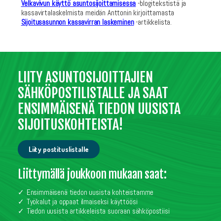
Velkavivun käyttö asuntosijoittamisessa
-blogitekstistä ja
kassavirtalaskelmista meidän Anttonin kirjoittamasta
Sijoitusasunnon kassavirran laskeminen
-artikkelista.
LIITY ASUNTOSIJOITTAJIEN
SÄHKÖPOSTILISTALLE JA SAAT
ENSIMMÄISENÄ TIEDON UUSISTA
SIJOITUSKOHTEISTA!
Liity postituslistalle
Liittymällä joukkoon mukaan saat:
Ensimmäisenä tiedon uusista kohteistamme
Työkalut ja oppaat ilmaiseksi käyttöösi
Tiedon uusista artikkeleista suoraan sähköpostiisi