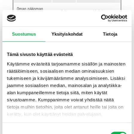
Oman pääoman
6 %
11,8 %
tuotto
Kuten taulukosta nähdään, lainarahan käyttäminen lähes
Suostumus
Yksityiskohdat
Tietoja
tuplaa 3,5 % vuosikorollakin vuosituoton omalle pääomalle.
Lähtökohtaisesti velkavivusta saa selvää hyötyä niin pitkään
kuin vuokratuottoprosentti on suurempi kuin lainasta
Tämä sivusto käyttää evästeitä
maksettava korkoprosentti – etenkin kun tarkastellaan
pelkkää vuokratuottoa. Lainarahan käyttäminen
Käytämme evästeitä tarjoamamme sisällön ja mainosten
asuntosijoittamisessa mahdollistaa isommat tuotot omalle
räätälöimiseen, sosiaalisen median ominaisuuksien
pääomalle, asuntosalkun nopeamman kasvattamisen sekä
tukemiseen ja kävijämäärämme analysoimiseen. Lisäksi
nettovarallisuuden kasvun kiihdyttämisen.
jaamme sosiaalisen median, mainosalan ja analytiikka-
alan kumppaneillemme tietoja siitä, miten käytät
sivustoamme. Kumppanimme voivat yhdistää näitä
Samalla rahalla enemmän asuntoja,
tietoja muihin tietoihin, joita olet antanut heille tai joita on
kiitos velkavivun
kerätty, kun olet käyttänyt heidän palvelujaan.
Eli sen sijaan, että olisit laittanut kaikki rahasi yhteen
100.000€ sijoitusasuntoon ja ostanut sen käteisellä, ostit
Suostumuksen
pankin myöntämän velkavivun avustuksella kolme kappaletta