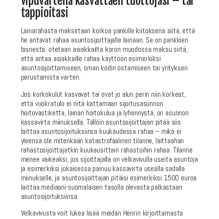
vipuvartena kasvattaen tuottojasi – tai
tappioitasi
Lainarahasta maksetaan korkoa pankille kiitoksena siitä, että
he antavat rahaa asuntosijoittajalle lainaan. Se on pankkien
bisnestä: otetaan asiakkailta koron muodossa maksu siitä,
että antaa asiakkaille rahaa käyttöön esimerkiksi
asuntosijoittamiseen, oman kodin ostamiseen tai yrityksen
perustamista varten.
Jos korkokulut kasvavat tai ovat jo alun perin niin korkeat,
että vuokratulo ei riitä kattamaan sijoitusasunnon
hoitovastiketta, lainan hoitokulua ja lyhennystä, on asunnon
kassavirta miinuksella. Tällöin asuntosijoittajan pitää siis
laittaa asuntosijoituksiinsa kuukaudessa rahaa – mikä ei
yleensä ole mitenkään katastrofaalinen tilanne, laittaahan
rahastosijoittajatkin kuukausittain rahastoihin rahaa. Tilanne
menee vaikeaksi, jos sijoittajalla on velkavivulla useita asuntoja
ja esimerkiksi jokaisessa painuu kassavirta usealla sadalla
miinukselle, ja asuntosijoittajan pitäisi esimerkiksi 1500 euroa
laittaa mediaani-suomalaisen tasolla olevasta palkastaan
asuntosijoituksiinsa.
Velkavivusta voit lukea lisää meidän Henrin kirjoittamasta