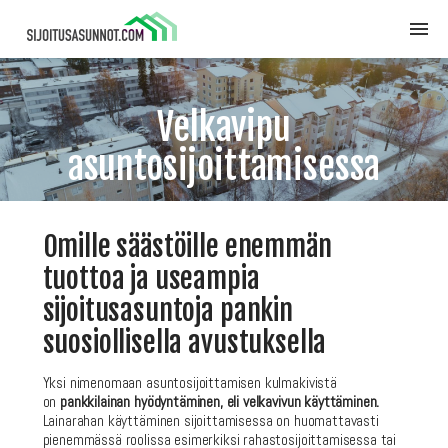
Velkavipu
asuntosijoittamisessa
Omille säästöille enemmän
tuottoa ja useampia
sijoitusasuntoja pankin
suosiollisella avustuksella
Yksi nimenomaan asuntosijoittamisen kulmakivistä
on
pankkilainan hyödyntäminen, eli velkavivun käyttäminen.
Lainarahan käyttäminen sijoittamisessa on huomattavasti
pienemmässä roolissa esimerkiksi rahastosijoittamisessa tai