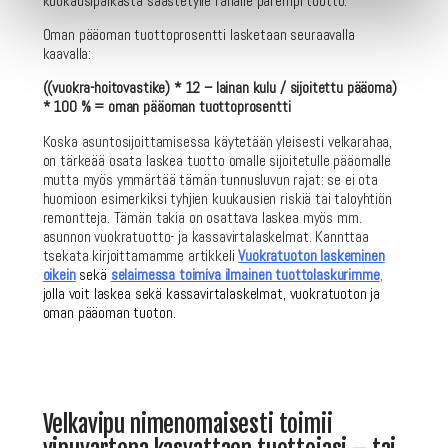
kuukausipalkasta säästetylle rahalle parempi tuotto.
Oman pääoman tuottoprosentti lasketaan seuraavalla
kaavalla:
((vuokra-hoitovastike) * 12 – lainan kulu / sijoitettu pääoma)
* 100 % = oman pääoman tuottoprosentti
Koska asuntosijoittamisessa käytetään yleisesti velkarahaa,
on tärkeää osata laskea tuotto omalle sijoitetulle pääomalle
mutta myös ymmärtää tämän tunnusluvun rajat: se ei ota
huomioon esimerkiksi tyhjien kuukausien riskiä tai taloyhtiön
remontteja. Tämän takia on osattava laskea myös mm.
asunnon vuokratuotto- ja kassavirtalaskelmat. Kannttaa
tsekata kirjoittamamme artikkeli
Vuokratuoton laskeminen
oikein
sekä
selaimessa toimiva ilmainen tuottolaskurimme
,
jolla voit laskea sekä kassavirtalaskelmat, vuokratuoton ja
oman pääoman tuoton.
Velkavipu nimenomaisesti toimii