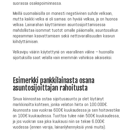
suorassa osakepoiminnassa.
Meillä suomalaisilla on monesti negatiivinen suhde velkaan,
mutta kaikki velka ei oli samaa: on hyvää velkaa, ja on huonoa
velkaa. Lainarahan käyttäminen asuntosijoittamisessa
mahdollistaa isommat tuotot omalle pääomalle, asuntosalkun
nopeamman kasvattamisen sekä nettovarallisuuden kasvun
kiihdyttämisen.
Velkavipu väärin käytettynä on vaarallinen väline – huonoilla
sijoituksilla saat velalla vain enemmän vahinkoa aikaiseksi.
Esimerkki pankkilainasta osana
asuntosijoittajan rahoitusta
Sinua kiinnostaa ostaa sijoitusasunto ja olet löytänyt
markkinoilta kohteen, jonka velaton hinta on 100.000€.
Asunnosta saa vuokraa 600€ kuukaudessa ja sen hoitovastike
on 100€ kuukaudessa. Tuottoa tulee näin 500€ kuukaudessa,
ja jos vuokran saa joka kuukausi niin se tekee 6.000€
vuodessa (ennen veroja, lainanlyhennyksiä ynnä muita).