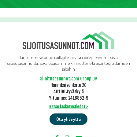
Tarjoamme asuntosijoittajille loistavia diilejä erinomaisista
sijoitusasunnoista, sekä opastamme kiinnostuneita asuntosijoittamisen
saloihin.
Sijoitusasunnot.com Group Oy
Hannikaisenkatu 20
40100 Jyväskylä
Y-tunnus: 2416852-9
Katso laskutustiedot >
Ota yhteyttä