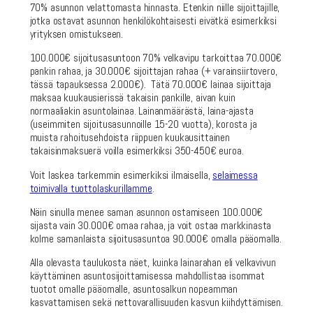
70% asunnon velattomasta hinnasta. Etenkin niille sijoittajille,
jotka ostavat asunnon henkilökohtaisesti eivätkä esimerkiksi
yrityksen omistukseen.
100.000€ sijoitusasuntoon 70% velkavipu tarkoittaa 70.000€
pankin rahaa, ja 30.000€ sijoittajan rahaa (+ varainsiirtovero,
tässä tapauksessa 2.000€). Tätä 70.000€ lainaa sijoittaja
maksaa kuukausierissä takaisin pankille, aivan kuin
normaaliakin asuntolainaa. Lainanmäärästä, laina-ajasta
(useimmiten sijoitusasunnoille 15-20 vuotta), korosta ja
muista rahoitusehdoista riippuen kuukausittainen
takaisinmaksuerä voilla esimerkiksi 350-450€ euroa.
Voit laskea tarkemmin esimerkiksi ilmaisella,
selaimessa
toimivalla tuottolaskurillamme
.
Näin sinulla menee saman asunnon ostamiseen 100.000€
sijasta vain 30.000€ omaa rahaa, ja voit ostaa markkinasta
kolme samanlaista sijoitusasuntoa 90.000€ omalla pääomalla.
Alla olevasta taulukosta näet, kuinka lainarahan eli velkavivun
käyttäminen asuntosijoittamisessa mahdollistaa isommat
tuotot omalle pääomalle, asuntosalkun nopeamman
kasvattamisen sekä nettovarallisuuden kasvun kiihdyttämisen.