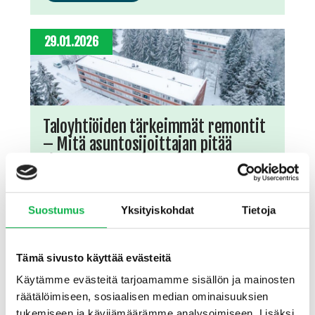
29.01.2026
Taloyhtiöiden tärkeimmät remontit
– Mitä asuntosijoittajan pitää
tietää?
Taloyhtiön kiinteistön ja sen rakennusten kunto on ehkä
tärkein ja samalla vaikeimmin arvioitavissa oleva tekijä
Suostumus
Yksityiskohdat
Tietoja
asunnon ostohinnan määrittämisessä. Aihe kiinnostaa
erityisesti asuntosijoittajaa, jonka pitäisi saada
merkittyä omaan Excel-taulukkoonsa kaikki kuntoon
liittyvät tekijät.
Tämä sivusto käyttää evästeitä
Käytämme evästeitä tarjoamamme sisällön ja mainosten
Lue lisää
räätälöimiseen, sosiaalisen median ominaisuuksien
tukemiseen ja kävijämäärämme analysoimiseen. Lisäksi