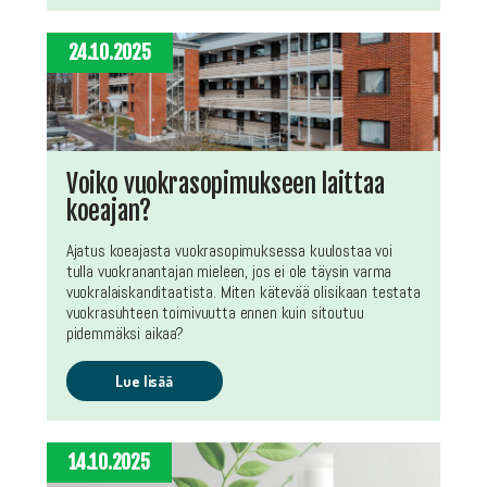
24.10.2025
Voiko vuokrasopimukseen laittaa
koeajan?
Ajatus koeajasta vuokrasopimuksessa kuulostaa voi
tulla vuokranantajan mieleen, jos ei ole täysin varma
vuokralaiskanditaatista. Miten kätevää olisikaan testata
vuokrasuhteen toimivuutta ennen kuin sitoutuu
pidemmäksi aikaa?
Lue lisää
14.10.2025