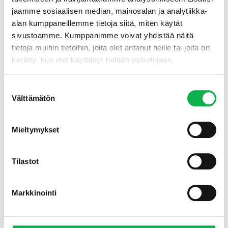
jaamme sosiaalisen median, mainosalan ja analytiikka-
26.01.2026
alan kumppaneillemme tietoja siitä, miten käytät
sivustoamme. Kumppanimme voivat yhdistää näitä
tietoja muihin tietoihin, joita olet antanut heille tai joita on
kerätty, kun olet käyttänyt heidän palvelujaan.
Älä osta sikaa säkissä: näin luet
isännöitsijäntodistusta kuin
Suostumuksen
Välttämätön
valinta
ammattilainen
Älä luota pelkkään myyntiesitteeseen.
Mieltymykset
Isännöitsijäntodistus paljastaa taloyhtiön todellisen
kunnon, tulevat remontit ja piilevät kuluerät. Tämän
blogin avulla opit lukemaan rivien välistä ja tekemään
ostopäätökset faktojen perusteella.
Tilastot
Lue lisää
Markkinointi
16.01.2026