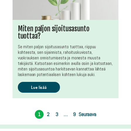
Miten paljon sijoitusasunto
tuottaa?
Se miten paljon sijoitusasunto tuottaa, riippuu
kohteesta, sen sijainnista, rahoituskuviosta,
vuokrauksen onnistumisesta ja monesta muusta
tekijästä. Katsotaan esimerkin avulla osiin ja katsotaan,
miten sijoitusasuntoa harkitsevan kannattaa lähteä
laskemaan potentiaalisen kohteen lukuja auki.
Lue lisää
1
2
3
…
9
Seuraava