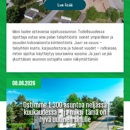
Lue lisää
Moni luulee ostavansa sijoitusasunnon. Todellisuudessa
sijoittaja ostaa aina palan taloyhtiöstä: seinät ympärilleen ja
osuuden kokonaisesta kiinteistöstä. Juuri se osuus –
taloyhtiön kunto, korjaushistoria ja tulevat vuodet – ratkaisee,
miten sijoitus käyttäytyy seuraavina vuosina. Ja juuri se jää
yksittäisen asunnon ostajalta usein näkymättömiin
08.06.2026
Ostimme 1 300 asuntoa neljässä
kuukaudessa – ja miksi tämä on
hyvä uutinen sinulle