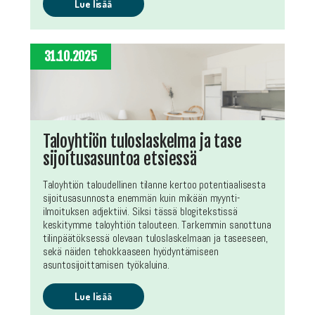
Lue lisää
31.10.2025
Taloyhtiön tuloslaskelma ja tase
sijoitusasuntoa etsiessä
Taloyhtiön taloudellinen tilanne kertoo potentiaalisesta
sijoitusasunnosta enemmän kuin mikään myynti-
ilmoituksen adjektiivi. Siksi tässä blogitekstissä
keskitymme taloyhtiön talouteen. Tarkemmin sanottuna
tilinpäätöksessä olevaan tuloslaskelmaan ja taseeseen,
sekä näiden tehokkaaseen hyödyntämiseen
asuntosijoittamisen työkaluina.
Lue lisää