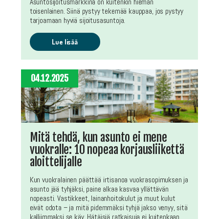
Asuntosijoitusmarkkina on kuitenkin hieman
toisenlainen. Siinä pystyy tekemää kauppaa, jos pystyy
tarjoamaan hyviä sijoitusasuntoja.
Lue lisää
04.12.2025
Mitä tehdä, kun asunto ei mene
vuokralle: 10 nopeaa korjausliikettä
aloittelijalle
Kun vuokralainen päättää irtisanoa vuokrasopimuksen ja
asunto jää tyhjäksi, paine alkaa kasvaa yllättävän
nopeasti. Vastikkeet, lainanhoitokulut ja muut kulut
eivät odota – ja mitä pidemmäksi tyhjä jakso venyy, sitä
kalliimmaksi se käy. Hätäisiä ratkaisuja ei kuitenkaan