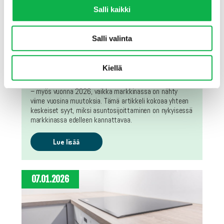
Salli kaikki
Salli valinta
Asuntosijoittaminen vuonna 2026
Kiellä
Asuntosijoittaminen on yksi vakaimmista tavoista
rakentaa varallisuutta ja saada passiivista kassavirtaa
– myös vuonna 2026, vaikka markkinassa on nähty
viime vuosina muutoksia. Tämä artikkeli kokoaa yhteen
keskeiset syyt, miksi asuntosijoittaminen on nykyisessä
markkinassa edelleen kannattavaa.
Lue lisää
07.01.2026