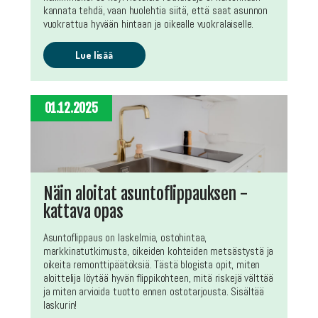
kannata tehdä, vaan huolehtia siitä, että saat asunnon
vuokrattua hyvään hintaan ja oikealle vuokralaiselle.
Lue lisää
01.12.2025
Näin aloitat asuntoflippauksen -
kattava opas
Asuntoflippaus on laskelmia, ostohintaa,
markkinatutkimusta, oikeiden kohteiden metsästystä ja
oikeita remonttipäätöksiä. Tästä blogista opit, miten
aloittelija löytää hyvän flippikohteen, mitä riskejä välttää
ja miten arvioida tuotto ennen ostotarjousta. Sisältää
laskurin!