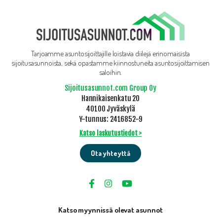
Tarjoamme asuntosijoittajille loistavia diilejä erinomaisista
sijoitusasunnoista, sekä opastamme kiinnostuneita asuntosijoittamisen
saloihin.
Sijoitusasunnot.com Group Oy
Hannikaisenkatu 20
40100 Jyväskylä
Y-tunnus: 2416852-9
Katso laskutustiedot >
Ota yhteyttä
Katso myynnissä olevat asunnot