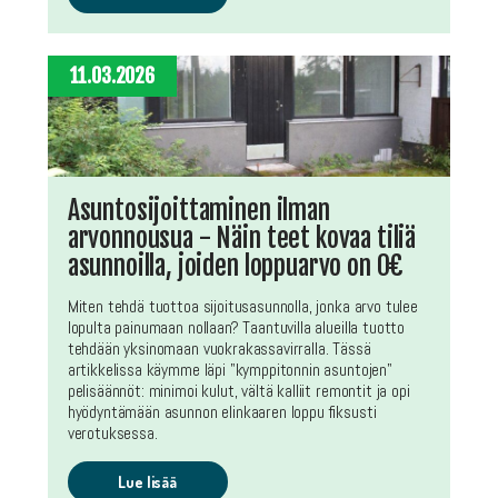
11.03.2026
Asuntosijoittaminen ilman
arvonnousua - Näin teet kovaa tiliä
asunnoilla, joiden loppuarvo on 0€
Miten tehdä tuottoa sijoitusasunnolla, jonka arvo tulee
lopulta painumaan nollaan? Taantuvilla alueilla tuotto
tehdään yksinomaan vuokrakassavirralla. Tässä
artikkelissa käymme läpi "kymppitonnin asuntojen"
pelisäännöt: minimoi kulut, vältä kalliit remontit ja opi
hyödyntämään asunnon elinkaaren loppu fiksusti
verotuksessa.
Lue lisää