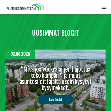
UUSIMMAT BLOGIT
02.08.2026
“Mitä jos vuokralainen hajottaa
koko kämpän?”ja muut
asuntosijoittajalta usein kysytyt
kysymykset.
Lue lisää