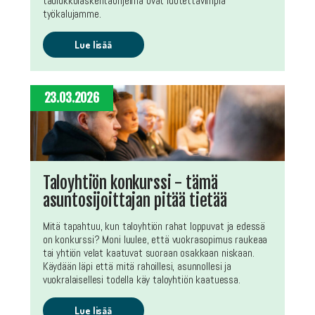
taulukkolaskentaohjelma ovat luotettavimpia
työkalujamme.
Lue lisää
23.03.2026
Taloyhtiön konkurssi - tämä
asuntosijoittajan pitää tietää
Mitä tapahtuu, kun taloyhtiön rahat loppuvat ja edessä
on konkurssi? Moni luulee, että vuokrasopimus raukeaa
tai yhtiön velat kaatuvat suoraan osakkaan niskaan.
Käydään läpi että mitä rahoillesi, asunnollesi ja
vuokralaisellesi todella käy taloyhtiön kaatuessa.
Lue lisää