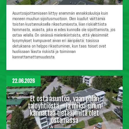
Asuntosijoittamiseen liittyy enemmän ennakkoluuloja kuin
moneen muuhun sijoitusmuotoon. Olen kuullut väittämiä
toisten kustannuksella rikastumisesta, liian riskialttiista
hommasta, asiasta, joka ei edes kunnolla ole sijoittamista, jos
ostaa velalla. On sinänsä mielenkiintoista, että yleisimmät
kysymykset kumpuavat aivan eri ääripäistä: toisissa
oletuksena on helppo rikastuminen, kun taas toiset ovat
huolissaan liiasta riskistä ja toiminnan
kannattamattomuudesta.
22.06.2026
Et osta asuntoa, vaan palan
taloyhtiöstä – ja miksi sinun
kannattaa tietää, mitä olet
ostamassa