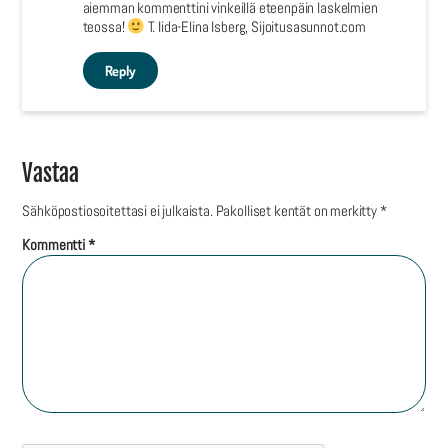
aiemman kommenttini vinkeillä eteenpäin laskelmien
teossa!
T. Iida-Elina Isberg, Sijoitusasunnot.com
Reply
Vastaa
Sähköpostiosoitettasi ei julkaista.
Pakolliset kentät on merkitty
*
Kommentti
*