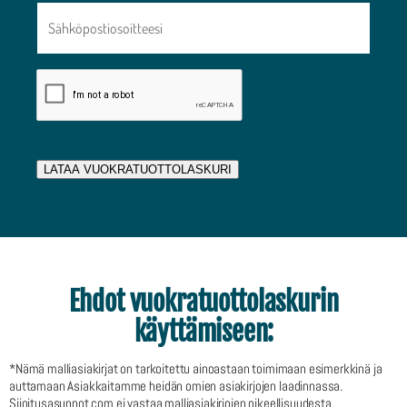
LATAA VUOKRATUOTTOLASKURI
Ehdot vuokratuottolaskurin
käyttämiseen:
*Nämä malliasiakirjat on tarkoitettu ainoastaan toimimaan esimerkkinä ja
auttamaan Asiakkaitamme heidän omien asiakirjojen laadinnassa.
Sijoitusasunnot.com ei vastaa malliasiakirjojen oikeellisuudesta,