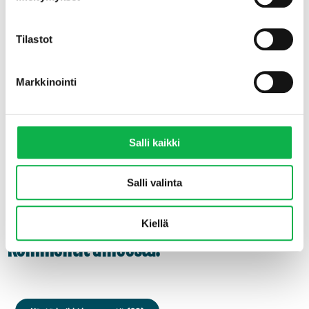
Tilastot
Markkinointi
Lataa vuokralaskuri käyttöösi
Salli kaikki
Salli valinta
Kiellä
Kommentit aiheesta: