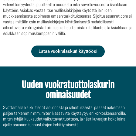
virheettömyydestä, puutteettomuudesta eikä soveltuvuudesta Asiakkaan
käyttöön. Asiakas vastaa itse malliasiakirjojen käytöstä ja niiden
muokkaamisesta sopimaan omaan tarkoitukseensa. Sijoitusasunnot.com ei
vastaa miltään osin malliasiakirjojen käyttämisestä mahdollisesti
aiheutuvista vahingoista tai niiden aiheuttamista riitatilanteista Asiakkaan ja
Asiakkaan sopimuskumppanin välillä.
Lataa vuokralaskuri käyttöösi
Uuden vuokratuottolaskurin
ominaisuudet
Syöttämällä kaikki tiedot asunnosta ja rahoituksesta, pääset näkemään
paljon tarkemmin mm. miten kassavirta käyttäytyy eri korkoskenaarioilla,
miten tyhjät kuukaudet vaikuttavat tuottoon, ja näet kuvaajan koko laina-
ajalle asunnon tunnuslukujen kehittymisestä.