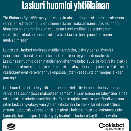
Laskuri huomioi yhtiölainan
Yhtiölainaa käytetään nykyään melkein aina uudiskohteiden rahoituksessa ja
vanhojen kohteiden suurien saneerauksien maksamiseen. Jos asunnon
hinnassa on enemmän kuin muutama tonni yhtiölainaa, perinteinen
vuokratuottolaskuri ei enää riitä työkaluksi kohteen perusteelliseen
analysoimiseen.
Uudistettu laskuri tarvitsee yhtiölainan tiedot, jotka yleensä löytyvät
isännöitsijäntodistuksesta tai uudiskohteen myyntimateriaaleista.
Laskurissa huomioidaan yhtiölainan vähennyskelpoisuus, ja voit valita ovatko
lainasuoritukset rahastoitu vai tuloutettu taloyhtiön kirjanpidossa. Tuloutetut
vastikkeet ovat verovähennyskelpoisia, joten kassavirta on verojen jälkeen
parempi.
Uusikaan laskuri ei ole yhtiölainan osalta vielä täydellinen. Usein varsinkin
vanhoissa asunnoissa maksetaan samaan aikaan useaa eri taloyhtiön lainaa
eri suuruisilla rahoitusvastikkeilla. Excelin rajoitukset tulivat tässä vastaan,
joten laskuri hyväksyy vain yhden yhtiölainan tai kaikki lainat niputettuna
yhteen. Lopputuloksessa on tällöin pientä heittoa, mutta ei kokonaisuuden
kannalta kovin paljon. Tästä löytyy lisätietoa laskurin käyttöohjesivulta.