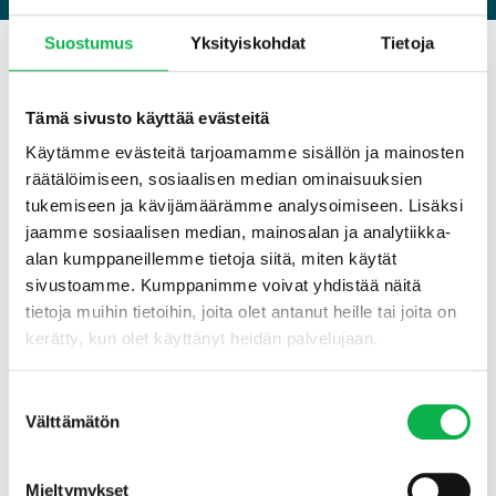
Suostumus
Yksityiskohdat
Tietoja
Materiaaleissa myös lisätietoa,
vinkkejä ja valmiita vaihtoehtoisia
Tämä sivusto käyttää evästeitä
pykäliä
Käytämme evästeitä tarjoamamme sisällön ja mainosten
räätälöimiseen, sosiaalisen median ominaisuuksien
Latamaalla vuokratuottolaskurin, saat samalla pääsyn
tukemiseen ja kävijämäärämme analysoimiseen. Lisäksi
materiaalipankkiimme, josta löydät mm. muokattavan asunnon
jaamme sosiaalisen median, mainosalan ja analytiikka-
vuokrasopimuspohjan ja muita hyödyllisiä lomakkeita ja materiaaleja
alan kumppaneillemme tietoja siitä, miten käytät
käyttöösi.
sivustoamme. Kumppanimme voivat yhdistää näitä
tietoja muihin tietoihin, joita olet antanut heille tai joita on
kerätty, kun olet käyttänyt heidän palvelujaan.
Suostumuksen
Välttämätön
valinta
Mieltymykset