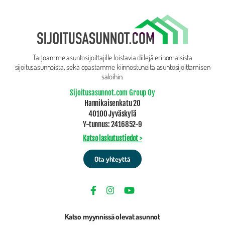
Tarjoamme asuntosijoittajille loistavia diilejä erinomaisista
sijoitusasunnoista, sekä opastamme kiinnostuneita asuntosijoittamisen
saloihin.
Sijoitusasunnot.com Group Oy
Hannikaisenkatu 20
40100 Jyväskylä
Y-tunnus: 2416852-9
Katso laskutustiedot >
Ota yhteyttä
Katso myynnissä olevat asunnot