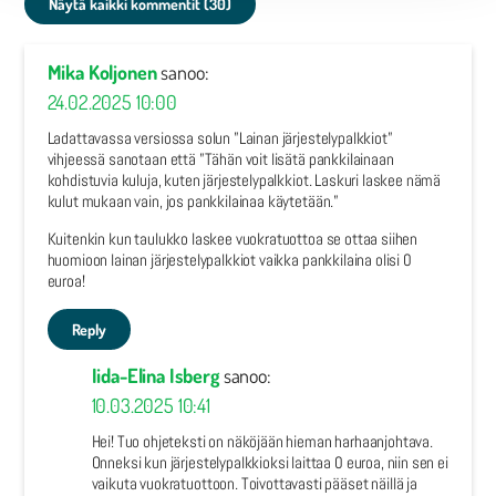
Näytä kaikki kommentit (30)
Mika Koljonen
sanoo:
24.02.2025 10:00
Ladattavassa versiossa solun ”Lainan järjestelypalkkiot”
vihjeessä sanotaan että ”Tähän voit lisätä pankkilainaan
kohdistuvia kuluja, kuten järjestelypalkkiot. Laskuri laskee nämä
kulut mukaan vain, jos pankkilainaa käytetään.”
Kuitenkin kun taulukko laskee vuokratuottoa se ottaa siihen
huomioon lainan järjestelypalkkiot vaikka pankkilaina olisi 0
euroa!
Reply
Iida-Elina Isberg
sanoo:
10.03.2025 10:41
Hei! Tuo ohjeteksti on näköjään hieman harhaanjohtava.
Onneksi kun järjestelypalkkioksi laittaa 0 euroa, niin sen ei
vaikuta vuokratuottoon. Toivottavasti pääset näillä ja