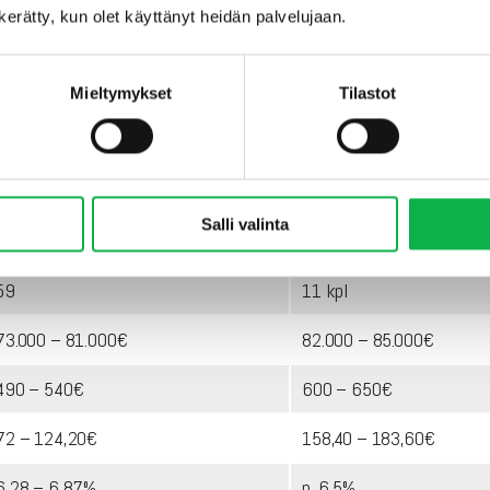
n kerätty, kun olet käyttänyt heidän palvelujaan.
Mieltymykset
Tilastot
ä kerroslisää eli alimpien kerrosten (ei maantasalla) hinnat ovat h
YKSIÖT
KAKSIOT
Salli valinta
20, 24, 27, 30.5 ja 34.5
44 ja 51
59
11 kpl
73.000 – 81.000€
82.000 – 85.000€
490 – 540€
600 – 650€
72 – 124,20€
158,40 – 183,60€
6,28 – 6,87%
n. 6,5%