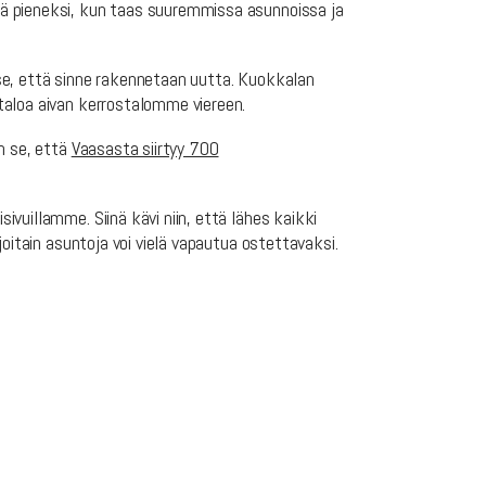
ää pieneksi, kun taas suuremmissa asunnoissa ja
 se, että sinne rakennetaan uutta. Kuokkalan
taloa aivan kerrostalomme viereen.
n se, että
Vaasasta siirtyy 700
vuillamme. Siinä kävi niin, että lähes kaikki
oitain asuntoja voi vielä vapautua ostettavaksi.