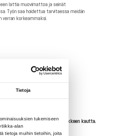
een lattia muovimattoa ja seinät
ssa. Työn saa hoidettua tarvitaessa meidän
an verran korkeammaksi.
Tietoja
 ominaisuuksien tukemiseen
viestiä artikkelin kontaktointilomakkeen kautta.
tiikka-alan
ietoja muihin tietoihin, joita