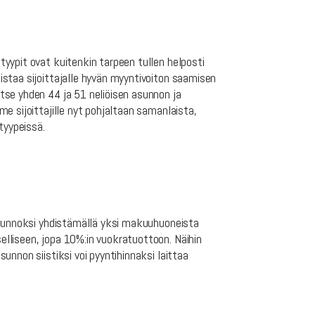
yypit ovat kuitenkin tarpeen tullen helposti
istaa sijoittajalle hyvän myyntivoiton saamisen
tse yhden 44 ja 51 neliöisen asunnon ja
e sijoittajille nyt pohjaltaan samanlaista,
tyypeissä.
easunnoksi yhdistämällä yksi makuuhuoneista
lliseen, jopa 10%:in vuokratuottoon. Näihin
nnon siistiksi voi pyyntihinnaksi laittaa