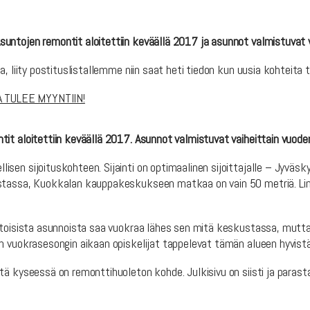
ntojen remontit aloitettiin keväällä 2017 ja asunnot valmistuvat 
, liity postituslistallemme niin saat heti tiedon kun uusia kohteita t
 TULEE MYYNTIIN!
it aloitettiin keväällä 2017. Asunnot valmistuvat vaiheittain vuod
en sijoituskohteen. Sijainti on optimaalinen sijoittajalle – Jyväsky
ustassa, Kuokkalan kauppakeskukseen matkaa on vain 50 metriä. Lin
toisista asunnoista saa vuokraa lähes sen mitä keskustassa, mutta o
n vuokrasesongin aikaan opiskelijat tappelevat tämän alueen hyvist
ä kyseessä on remonttihuoleton kohde. Julkisivu on siisti ja parasta 