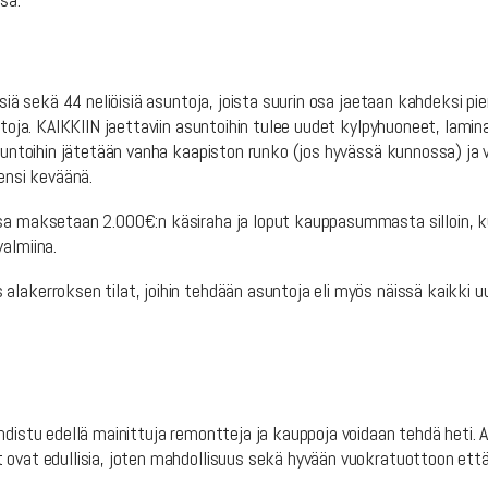
öisiä sekä 44 neliöisiä asuntoja, joista suurin osa jaetaan kahdeksi
ntoja. KAIKKIIN jaettaviin asuntoihin tulee uudet kylpyhuoneet, lamin
suntoihin jätetään vanha kaapiston runko (jos hyvässä kunnossa) ja va
 ensi keväänä.
ssa maksetaan 2.000€:n käsiraha ja loput kauppasummasta silloin, k
almiina.
lakerroksen tilat, joihin tehdään asuntoja eli myös näissä kaikki u
hdistu edellä mainittuja remontteja ja kauppoja voidaan tehdä heti. A
 ovat edullisia, joten mahdollisuus sekä hyvään vuokratuottoon ett