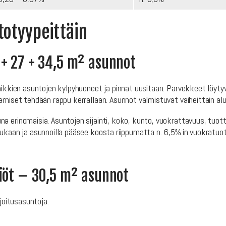
otyypeittäin
 + 27 + 34,5 m² asunnot
Kaikkien asuntojen kylpyhuoneet ja pinnat uusitaan. Parvekkeet löyt
kamiset tehdään rappu kerrallaan. Asunnot valmistuvat vaiheittain a
 erinomaisia. Asuntojen sijainti, koko, kunto, vuokrattavuus, tuotto
mukaan ja asunnoilla pääsee koosta riippumatta n. 6,5%:in vuokratuo
siöt – 30,5 m² asunnot
ijoitusasuntoja.