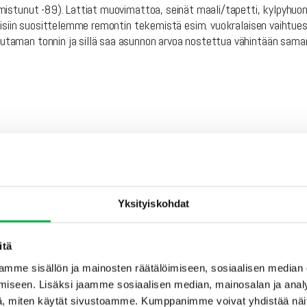
istunut -89). Lattiat muovimattoa, seinät maali/tapetti, kylpyhuon
eisiin suosittelemme remontin tekemistä esim. vuokralaisen vaihtue
taman tonnin ja sillä saa asunnon arvoa nostettua vähintään sam
Yksityiskohdat
itä
mme sisällön ja mainosten räätälöimiseen, sosiaalisen median
ovat varattuja, niin voit ilmoittautua jonotuslistalle lähettämällä 
iseen. Lisäksi jaamme sosiaalisen median, mainosalan ja analy
n ostoon. Jonossa on tällä hetkellä 8 sijoittajaa.
, miten käytät sivustoamme. Kumppanimme voivat yhdistää näitä t