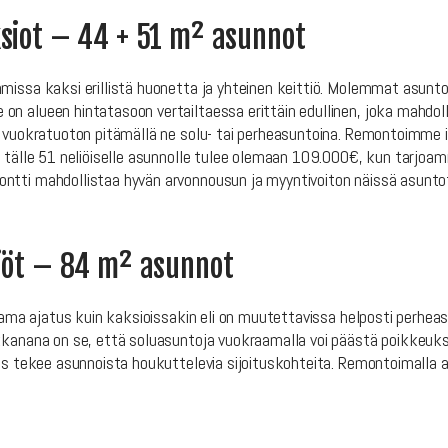
ksiot – 44 + 51 m² asunnot
issa kaksi erillistä huonetta ja yhteinen keittiö. Molemmat asuntot
n alueen hintatasoon vertailtaessa erittäin edullinen, joka mahdoll
n vuokratuoton pitämällä ne solu- tai perheasuntoina. Remontoimme i
 tälle 51 neliöiselle asunnolle tulee olemaan 109.000€, kun tarjoamm
ntti mahdollistaa hyvän arvonnousun ja myyntivoiton näissä asunto
liöt – 84 m² asunnot
. Sama ajatus kuin kaksioissakin eli on muutettavissa helposti perh
kkanana on se, että soluasuntoja vuokraamalla voi päästä poikkeukse
ös tekee asunnoista houkuttelevia sijoituskohteita. Remontoimalla asu