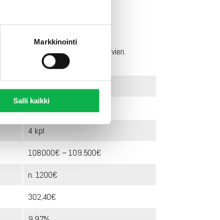
Markkinointi
ieman korkeampia kuin ylempänä olevien.
NELIÖT
Salli kaikki
84
4 kpl
108.000€ – 109.500€
n. 1200€
302,40€
9,97%