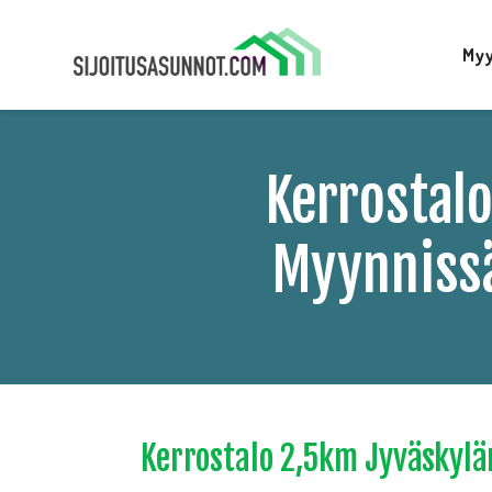
Myy
Kerrostal
Myynnissä 
Kerrostalo 2,5km Jyväskylän