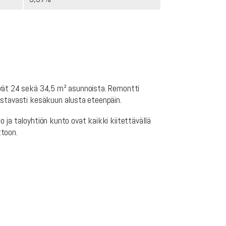
yvät 24 sekä 34,5 m² asunnoista. Remontti
lustavasti kesäkuun alusta eteenpäin.
 ja taloyhtiön kunto ovat kaikki kiitettävällä
ttoon.