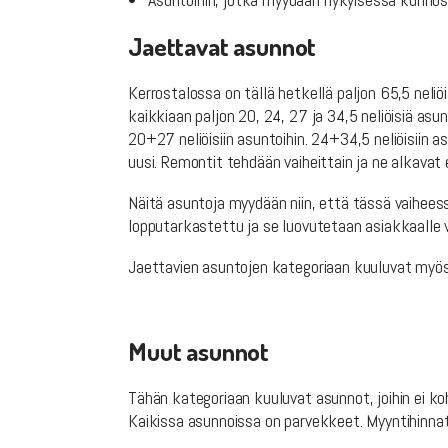
Jaettavat asunnot
Kerrostalossa on tällä hetkellä paljon 65,5 neli
kaikkiaan paljon 20, 24, 27 ja 34,5 neliöisiä asu
20+27 neliöisiin asuntoihin. 24+34,5 neliöisiin a
uusi. Remontit tehdään vaiheittain ja ne alkavat
Näitä asuntoja myydään niin, että tässä vaihee
lopputarkastettu ja se luovutetaan asiakkaalle v
Jaettavien asuntojen kategoriaan kuuluvat myös a
Muut asunnot
Tähän kategoriaan kuuluvat asunnot, joihin ei ko
Kaikissa asunnoissa on parvekkeet. Myyntihinnat