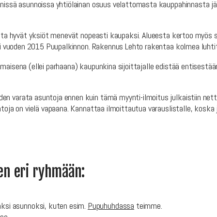
ienissä asunnoissa yhtiölainan osuus velattomasta kauppahinnasta j
josta hyvät yksiöt menevät nopeasti kaupaksi. Alueesta kertoo myös
ai vuoden 2015 Puupalkinnon. Rakennus Lehto rakentaa kolmea luhti
maisena (ellei parhaana) kaupunkina sijoittajalle edistää entisestää
 varata asuntoja ennen kuin tämä myynti-ilmoitus julkaistiin nettisi
toja on vielä vapaana. Kannattaa ilmoittautua varauslistalle, koska j
en eri ryhmään:
ksi asunnoksi, kuten esim.
Pupuhuhdassa
teimme.
sa.