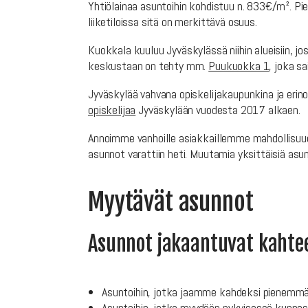
Yhtiölainaa asuntoihin kohdistuu n. 833€/m². P
liiketiloissa sitä on merkittävä osuus.
Kuokkala kuuluu Jyväskylässä niihin alueisiin, 
keskustaan on tehty mm.
Puukuokka 1
, joka s
Jyväskylää vahvana opiskelijakaupunkina ja erino
opiskelijaa
Jyväskylään vuodesta 2017 alkaen.
Annoimme vanhoille asiakkaillemme mahdollisuuden
asunnot varattiin heti. Muutamia yksittäisiä asun
Myytävät asunnot
Asunnot jakaantuvat kahte
Asuntoihin, jotka jaamme kahdeksi pienemmä
Asuntoihin, jotka myydään nykyisessä kunnos