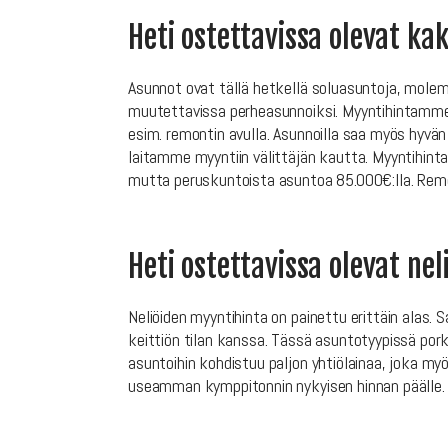
Heti ostettavissa olevat ka
Asunnot ovat tällä hetkellä soluasuntoja, molemm
muutettavissa perheasunnoiksi. Myyntihintamme o
esim. remontin avulla. Asunnoilla saa myös hyvä
laitamme myyntiin välittäjän kautta. Myyntihinta
mutta peruskuntoista asuntoa 85.000€:lla. Remo
Heti ostettavissa olevat ne
Neliöiden myyntihinta on painettu erittäin alas
keittiön tilan kanssa. Tässä asuntotyypissä por
asuntoihin kohdistuu paljon yhtiölainaa, joka my
useamman kymppitonnin nykyisen hinnan päälle.