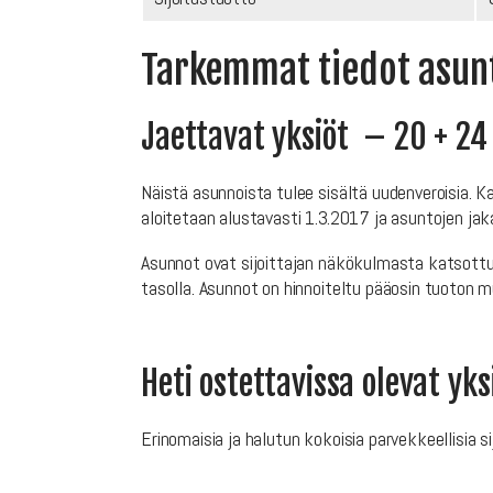
Tarkemmat tiedot asunt
Jaettavat yksiöt – 20 + 24
Näistä asunnoista tulee sisältä uudenveroisia. 
aloitetaan alustavasti 1.3.2017 ja asuntojen ja
Asunnot ovat sijoittajan näkökulmasta katsottuna
tasolla. Asunnot on hinnoiteltu pääosin tuoton 
Heti ostettavissa olevat yk
Erinomaisia ja halutun kokoisia parvekkeellisia s