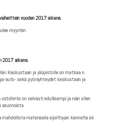
vaiheittain vuoden 2017 aikana.
ulee myyntiin.
en 2017 aikana.
län Keskustaan ja yliopistolle on matkaa n.
ja-auto- sekä pyöräyhteydet keskustaan ja
stohinta on selvästi edullisempi ja näin ollen
ä asunnoista.
mahdollista materiaalia sijoittajan kannalta eli