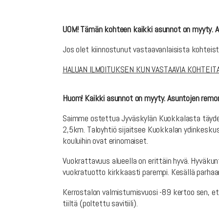
UOM! Tämän kohteen kaikki asunnot on myyty. Asu
Jos olet kiinnostunut vastaavanlaisista kohteista
HALUAN ILMOITUKSEN KUN VASTAAVIA KOHTEITA
Huom! Kaikki asunnot on myyty. Asuntojen remont
Saimme ostettua Jyväskylän Kuokkalasta täydellis
2,5km. Taloyhtiö sijaitsee Kuokkalan ydinkesk
kouluihin ovat erinomaiset.
Vuokrattavuus alueella on erittäin hyvä. Hyväkun
vuokratuotto kirkkaasti parempi. Kesällä parhaa
Kerrostalon valmistumisvuosi -89 kertoo sen, ett
tiiltä (poltettu savitiili).