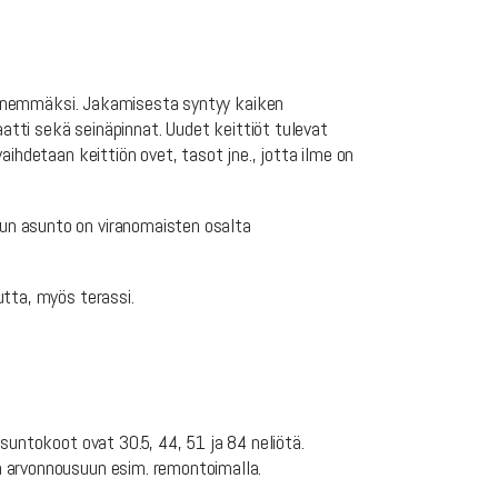
 pienemmäksi. Jakamisesta syntyy kaiken
aatti sekä seinäpinnat. Uudet keittiöt tulevat
ihdetaan keittiön ovet, tasot jne., jotta ilme on
un asunto on viranomaisten osalta
utta, myös terassi.
suntokoot ovat 30.5, 44, 51 ja 84 neliötä.
ä arvonnousuun esim. remontoimalla.