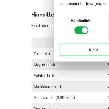
olet antanut heille tai joita o
Hinnoittelu
Suostumuksen
Välttämätön
valinta
Hissittömissä rapuissa on käytetty ns. käänteist
Kiellä
Pinta-alat
Myynnissä yht.
Velaton hinta
Markkinavuokrat
Hoitovastike (3,60€/m2)
Sijoitustuotto