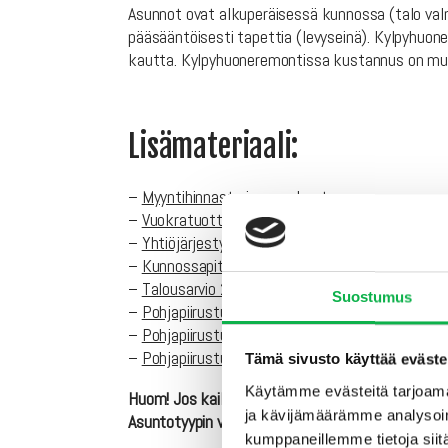
Asunnot ovat alkuperäisessä kunnossa (talo valm
pääsääntöisesti tapettia (levyseinä). Kylpyhuon
kautta. Kylpyhuoneremontissa kustannus on muu
Lisämateriaali:
–
Myyntihinnasto ja varaukset
–
Vuokratuottolaskelma
–
Yhtiöjärjestys
–
Kunnossapitotarveselvitys
–
Talousarvio 2016-2017
Suostumus
–
Pohjapiirustus pohjakerros
–
Pohjapiirustus 1-3. kerros
–
Pohjapiirustus 4. kerros
Tämä sivusto käyttää eväste
Käytämme evästeitä tarjoama
Huom! Jos kaikki haluamasi asuntotyypin asunnot 
ja kävijämäärämme analysoim
Asuntotyypin vapautuessa, saat mahdollisuuden se
kumppaneillemme tietoja siitä