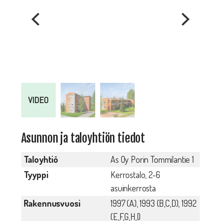
VIDEO
Asunnon ja taloyhtiön tiedot
Taloyhtiö
As Oy Porin Tommilantie 1
Tyyppi
Kerrostalo, 2-6
asuinkerrosta
Rakennusvuosi
1997 (A), 1993 (B,C,D), 1992
(E,F,G,H,I)