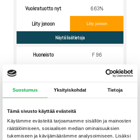
Vuokratuotto nyt
6.63%
Liity jonoon
Liity jonoon
Huoneisto
F 96
Tyyppi
2h+tuk
Pinta-ala
51.5
Suostumus
Yksityiskohdat
Tietoja
Kuntopisteet
12.25
Tämä sivusto käyttää evästeitä
Myyntihinta
19374 €
Käytämme evästeitä tarjoamamme sisällön ja mainosten
räätälöimiseen, sosiaalisen median ominaisuuksien
Velaton hinta
51000 €
tukemiseen ja kävijämäärämme analysoimiseen. Lisäksi