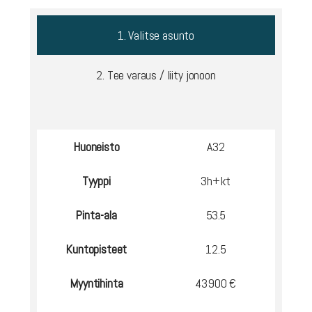
1. Valitse asunto
2. Tee varaus / liity jonoon
Huoneisto
A32
Tyyppi
3h+kt
Pinta-ala
53.5
Kuntopisteet
12.5
Myyntihinta
43900 €