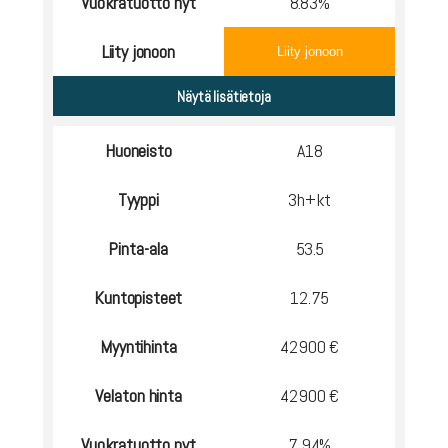
Vuokratuotto nyt
8.83%
Liity jonoon
Liity jonoon
Huoneisto
A18
Tyyppi
3h+kt
Pinta-ala
53.5
Kuntopisteet
12.75
Myyntihinta
42900 €
Velaton hinta
42900 €
Vuokratuotto nyt
7.94%