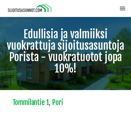
Edullisia ja valmiiksi
vuokrattuja sijoitusasuntoja
Porista - vuokratuotot jopa
10%!
Tommilantie 1, Pori