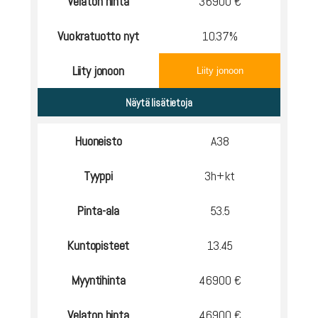
Velaton hinta
36900 €
Vuokratuotto nyt
10.37%
Liity jonoon
Liity jonoon
Huoneisto
A38
Tyyppi
3h+kt
Pinta-ala
53.5
Kuntopisteet
13.45
Myyntihinta
46900 €
Velaton hinta
46900 €