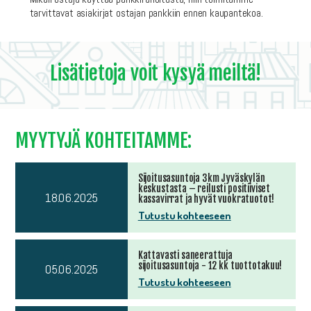
.
tarvittavat asiakirjat ostajan pankkiin
ennen kaupantekoa
Lisätietoja voit kysyä meiltä!
MYYTYJÄ KOHTEITAMME:
Sijoitusasuntoja 3km Jyväskylän
keskustasta – reilusti positiiviset
18.06.2025
kassavirrat ja hyvät vuokratuotot!
Tutustu kohteeseen
Kattavasti saneerattuja
sijoitusasuntoja - 12 kk tuottotakuu!
05.06.2025
Tutustu kohteeseen