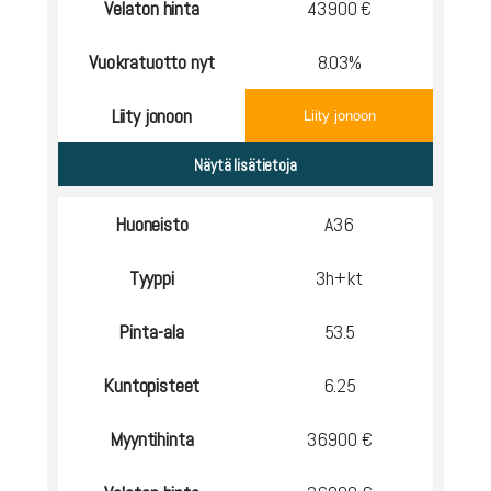
Velaton hinta
43900 €
Vuokratuotto nyt
8.03%
Liity jonoon
Liity jonoon
Huoneisto
A36
Tyyppi
3h+kt
Pinta-ala
53.5
Kuntopisteet
6.25
Myyntihinta
36900 €