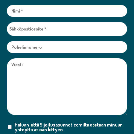
Nimi
(Pakollinen)
Sähköpostiosoite
(Pakollinen)
Nimetön
Viesti
(Pakollinen)
Haluan, että Sijoitusasunnot.comilta otetaan minuun
Suostumus
yhteyttä asiaan liittyen