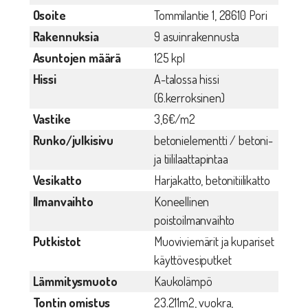
Osoite
Tommilantie 1, 28610 Pori
Rakennuksia
9 asuinrakennusta
Asuntojen määrä
125 kpl
Hissi
A-talossa hissi
(6.kerroksinen)
Vastike
3,6€/m2
Runko/julkisivu
betonielementti / betoni-
ja tiililaattapintaa
Vesikatto
Harjakatto, betonitiilikatto
Ilmanvaihto
Koneellinen
poistoilmanvaihto
Putkistot
Muoviviemärit ja kupariset
käyttövesiputket
Lämmitysmuoto
Kaukolämpö
Tontin omistus
23.211m2, vuokra,