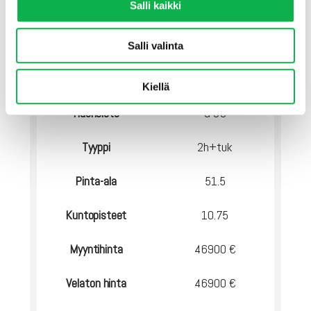
Salli kaikki
Vuokratuotto nyt
7.87%
Liity jonoon
Liity jonoon
Salli valinta
Kiellä
Huoneisto
G 99
Tyyppi
2h+tuk
Pinta-ala
51.5
Kuntopisteet
10.75
Myyntihinta
46900 €
Velaton hinta
46900 €