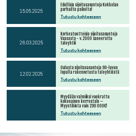
Edullisia sijoitusasuntoja Kokkolan
parhailta paikolta!
15.05.2025
Tutustu kohteeseen
Korkeatuottoisia sijoitusasuntoja
Vaasasta - v. 2000 saneerattu
26.03.2025
taloyhtiö
Tutustu kohteeseen
Oulusta sijoitusasuntoja 90-luvun
lopulla rakennetusta taloyhtiöstä
12.02.2025
Tutustu kohteeseen
Myydään valmiiksi vuokrattu
kokonainen kerrostalo –
Myyntihinta vain 290 000€!
Tutustu kohteeseen