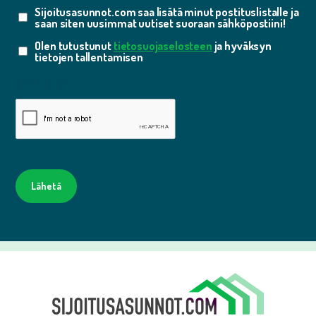
Sijoitusasunnot.com saa lisätä minut postituslistalle ja
Suostumus
saan siten uusimmat uutiset suoraan sähköpostiini!
Olen tutustunut
tietosuojaselosteen
ja hyväksyn
Suostumus
tietojen tallentamisen
CAPTCHA