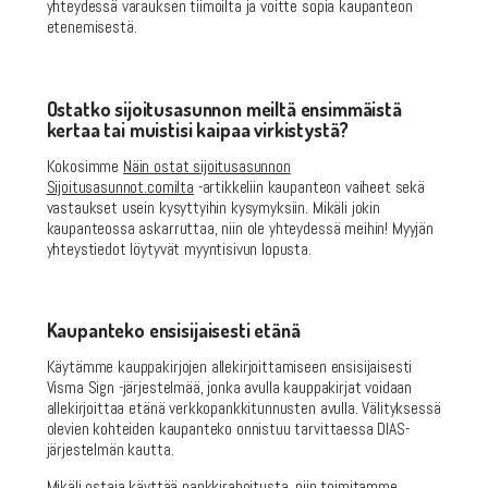
yhteydessä varauksen tiimoilta ja voitte sopia kaupanteon
etenemisestä.
Ostatko sijoitusasunnon meiltä ensimmäistä
kertaa tai muistisi kaipaa virkistystä?
Kokosimme
Näin ostat sijoitusasunnon
Sijoitusasunnot.comilta
-artikkeliin kaupanteon vaiheet sekä
vastaukset usein kysyttyihin kysymyksiin. Mikäli jokin
kaupanteossa askarruttaa, niin ole yhteydessä meihin! Myyjän
yhteystiedot löytyvät myyntisivun lopusta.
Kaupanteko ensisijaisesti etänä
Käytämme kauppakirjojen allekirjoittamiseen ensisijaisesti
Visma Sign -järjestelmää, jonka avulla kauppakirjat voidaan
allekirjoittaa etänä verkkopankkitunnusten avulla. Välityksessä
olevien kohteiden kaupanteko onnistuu tarvittaessa DIAS-
järjestelmän kautta.
Mikäli ostaja käyttää pankkirahoitusta, niin toimitamme