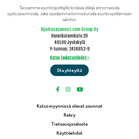
Tarjoamme asuntosijoittajille loistavia diilejä erinomaisista
sijoitusasunnoista, sekä opastamme kiinnostuneita asuntosijoittamisen
saloihin.
Sijoitusasunnot.com Group Oy
Hannikaisenkatu 20
40100 Jyväskylä
Y-tunnus: 2416852-9
Katso laskutustiedot >
Ota yhteyttä
Katso myynnissä olevat asunnot
Rekry
Tietosuojaseloste
Käyttöehdot