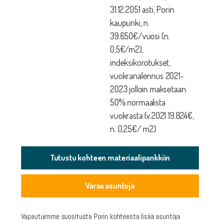
31.12.2051 asti, Porin
kaupunki, n.
39.650€/vuosi (n.
0,5€/m2),
indeksikorotukset,
vuokranalennus 2021-
2023 jolloin maksetaan
50% normaalista
vuokrasta (v.2021 19.824€,
n. 0,25€/ m2)
Tutustu kohteen materiaalipankkiin
Varaa asuntoja
Vapautuimme suositusta Porin kohteesta lisää asuntoja