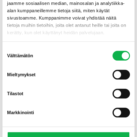
jaamme sosiaalisen median, mainosalan ja analytiikka-
Vuokratuotto nyt
7.08%
alan kumppaneillemme tietoja siitä, miten käytät
sivustoamme. Kumppanimme voivat yhdistää näitä
Liity jonoon
Liity jonoon
tietoja muihin tietoihin, joita olet antanut heille tai joita on
kerätty, kun olet käyttänyt heidän palvelujaan.
Suostumuksen
Huoneisto
G 106
Välttämätön
valinta
Tyyppi
2h+tuk
Mieltymykset
Pinta-ala
51.5
Tilastot
Kuntopisteet
13
Myyntihinta
45900 €
Markkinointi
Velaton hinta
45900 €