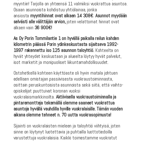
myyntiin! Tarjolla on yhteensä 11 valmiiksi vuokrattua asuntoa.
Osaan asunnoista kohdistuu yhtiölainaa, jonka
ansiosta
myyntihinnat ovat alkaen 14 308€
.
Asunnot myydään
selvästi alle välittäjän arvion,
joten velattomat hinnat ovat
alkaen vain
36 900€!
As Oy Porin Tommilantie 1 on hyvällä paikalla reilun kahden
kilometrin päässä Porin ydinkeskustasta sijaitseva 1992-
1997 rakennettu iso 125 asunnon taloyhtiö.
Kohteelta on
hyvät yhteydet keskustaan ja alueelta löytyy hyvät palvelut,
isot marketit ja monipuoliset liikuntamahdollisuudet.
Ostohetkellä kohteen käyttöaste oli hyvin matala johtuen
edellisen omistajan passiivisesta vuokraustoiminnasta,
osittain peruskuntoisista asunnoista sekä siitä, että vaihto-
opiskelijat puuttuivat koronan vuoksi
vuokralaismarkkinoilta.
Aktiivisella vuokraustoiminnalla ja
pintaremontteja tekemällä olemme saaneet vuokrattua
asuntoja hyvällä vauhdilla hyville vuokralaisille. Tämän vuoden
aikana olemme tehneet n. 70 uutta vuokrasopimusta!
Sijainti on vuokralaisten mieleen ja taloyhtiö viihtyisä, joten
sinne on löytynyt luotettavia ja puhtailla luottotiedoilla
varustettuja vuokralaisia. Kaikki toimestamme vuokratut