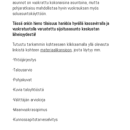
asunnot on vuokrattu kokonaisina asuntoina, mutta
pohjaratkaisu mahdollistaa hyvin vuokrauksen myös
soluasuntokäyttöön.
Tässä onkin hieno tilaisuus hankkia hyvällä kassavirralla ja
vuokratuotolla varustettu sijoitusasunto keskustan
läheisyydestä!
Tutustu tarkemmin kohteeseen klikkaamalla yllä olevasta
linkistä kohteen
materiaalikansioon
, josta löytyy mm.
-Yhtiöjärjestys
-Talousarvio
-Pohjakuvat
-Kuvia taloyhtiöstä
-Välittäjän arviokirja
-Maanvuokrasopimus
-Kunnossapitotarveselvitys