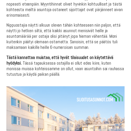
nopeasti eteenpäin. Myyntihinnat olivat hyvinkin kohtuulliset ja tästä
kohteesta meiltä asuntoja ostaneet sijoittajat ovat pärjänneet aivan
erinomaisesti.
Nippuostajia näytti alkuun olevan tähän kohteeseen niin paljon, että
näytti jo hetken siltä, että kaikki asunnot menisivät heille ja
asuntomäärää per ostaja olisi pitänyt jopa hieman vähentää. Moni
kuitenkin päätyi olemaan ostamatta. Sanoisin, että se päätös tuli
maksamaan kaikille heille 6-numeroisen summan.
Tästä kannattaa muistaa, että hyvät tilaisuudet on käytettävä
hyödyksi.
Tässä tapauksessa ostajilla ei ollut edes kiire, kuten
monissa muissa kohteissamme on ollut, vaan asuntoihin sai rauhassa
tutustua ja käydä paikan päällä.