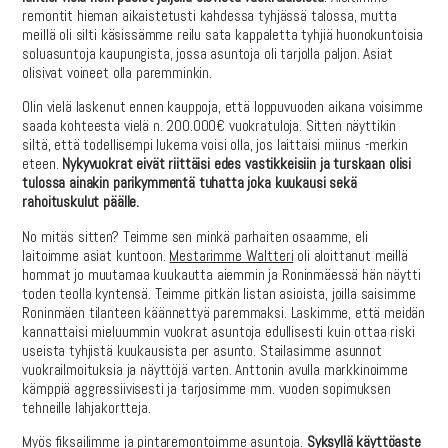
remontit hieman aikaistetusti kahdessa tyhjässä talossa, mutta
meillä oli silti käsissämme reilu sata kappaletta tyhjiä huonokuntoisia
soluasuntoja kaupungista, jossa asuntoja oli tarjolla paljon. Asiat
olisivat voineet olla paremminkin.
Olin vielä laskenut ennen kauppoja, että loppuvuoden aikana voisimme
saada kohteesta vielä n. 200.000€ vuokratuloja. Sitten näyttikin
siltä, että todellisempi lukema voisi olla, jos laittaisi miinus -merkin
eteen.
Nykyvuokrat eivät riittäisi edes vastikkeisiin ja turskaan olisi
tulossa ainakin parikymmentä tuhatta joka kuukausi sekä
rahoituskulut päälle.
No mitäs sitten? Teimme sen minkä parhaiten osaamme, eli
laitoimme asiat kuntoon.
Mestarimme Waltteri
oli aloittanut meillä
hommat jo muutamaa kuukautta aiemmin ja Roninmäessä hän näytti
toden teolla kyntensä. Teimme pitkän listan asioista, joilla saisimme
Roninmäen tilanteen käännettyä paremmaksi. Laskimme, että meidän
kannattaisi mieluummin vuokrat asuntoja edullisesti kuin ottaa riski
useista tyhjistä kuukausista per asunto. Stailasimme asunnot
vuokrailmoituksia ja näyttöjä varten. Anttonin avulla markkinoimme
kämppiä aggressiivisesti ja tarjosimme mm. vuoden sopimuksen
tehneille lahjakortteja.
Myös fiksailimme ja pintaremontoimme asuntoja.
Syksyllä käyttöaste