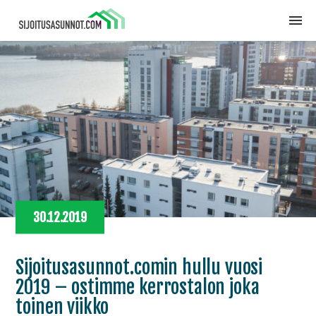
30.12.2019
Sijoitusasunnot.comin hullu vuosi
2019 – ostimme kerrostalon joka
toinen viikko