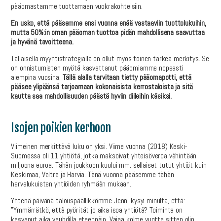
pääomastamme tuottamaan vuokrakohteisiin.
En usko, että pääsemme ensi vuonna enää vastaaviin tuottolukuihin,
mutta 50%:in oman pääoman tuottoa pidän mahdollisena saavuttaa
ja hyvänä tavoitteena.
Tällaisella myyntistrategialla on ollut myös toinen tärkeä merkitys. Se
on onnistumisten myötä kasvattanut pääomiamme nopeasti
aiempina vuosina.
Tällä alalla tarvitaan tietty pääomapotti, että
pääsee ylipäänsä tarjoamaan kokonaisista kerrostaloista ja sitä
kautta saa mahdollisuuden päästä hyviin diileihin käsiksi.
Isojen poikien kerhoon
Viimeinen merkittävä luku on yksi. Viime vuonna (2018) Keski-
Suomessa oli 11 yhtiötä, jotka maksoivat yhteisöveroa vähintään
miljoona euroa. Tähän joukkoon kuului mm. sellaiset tutut yhtiöt kuin
Keskimaa, Valtra ja Harvia. Tänä vuonna pääsemme tähän
harvalukuisten yhtiöiden ryhmään mukaan.
Yhtenä päivänä talouspäällikkömme Jenni kysyi minulta, että:
”Ymmärrätkö, että pyörität jo aika isoa yhtiötä? Toiminta on
kasvanut aika vauhdilla eteenpäin. Vajaa kolme vuotta sitten olin