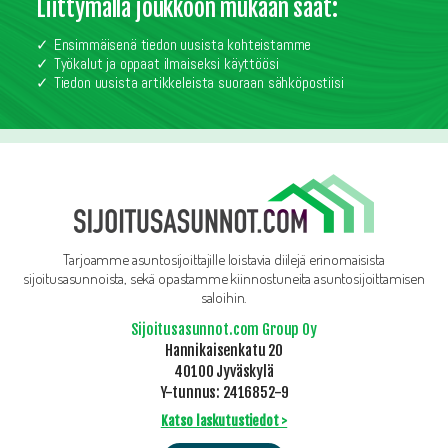
Liittymällä joukkoon mukaan saat:
Ensimmäisenä tiedon uusista kohteistamme
Työkalut ja oppaat ilmaiseksi käyttöösi
Tiedon uusista artikkeleista suoraan sähköpostiisi
Tarjoamme asuntosijoittajille loistavia diilejä erinomaisista
sijoitusasunnoista, sekä opastamme kiinnostuneita asuntosijoittamisen
saloihin.
Sijoitusasunnot.com Group Oy
Hannikaisenkatu 20
40100 Jyväskylä
Y-tunnus: 2416852-9
Katso laskutustiedot >