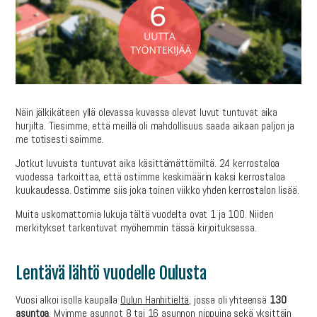
Näin jälkikäteen yllä olevassa kuvassa olevat luvut tuntuvat aika
hurjilta. Tiesimme, että meillä oli mahdollisuus saada aikaan paljon ja
me totisesti saimme.
Jotkut luvuista tuntuvat aika käsittämättömiltä. 24 kerrostaloa
vuodessa tarkoittaa, että ostimme keskimäärin kaksi kerrostaloa
kuukaudessa. Ostimme siis joka toinen viikko yhden kerrostalon lisää.
Muita uskomattomia lukuja tältä vuodelta ovat 1 ja 100. Niiden
merkitykset tarkentuvat myöhemmin tässä kirjoituksessa.
Lentävä lähtö vuodelle Oulusta
Vuosi alkoi isolla kaupalla
Oulun Hanhitieltä
, jossa oli yhteensä
130
asuntoa
. Myimme asunnot 8 tai 16 asunnon nippuina sekä yksittäin