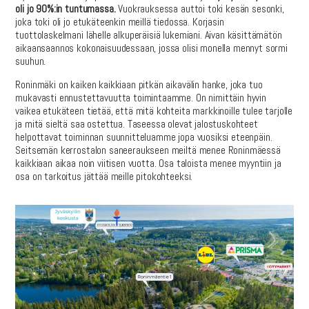
oli jo 90%:in tuntumassa.
Vuokrauksessa auttoi toki kesän sesonki,
joka toki oli jo etukäteenkin meillä tiedossa. Korjasin
tuottolaskelmani lähelle alkuperäisiä lukemiani. Aivan käsittämätön
aikaansaannos kokonaisuudessaan, jossa olisi monella mennyt sormi
suuhun.
Roninmäki on kaiken kaikkiaan pitkän aikavälin hanke, joka tuo
mukavasti ennustettavuutta toimintaamme. On nimittäin hyvin
vaikea etukäteen tietää, että mitä kohteita markkinoille tulee tarjolle
ja mitä sieltä saa ostettua. Taseessa olevat jalostuskohteet
helpottavat toiminnan suunnitteluamme jopa vuosiksi eteenpäin.
Seitsemän kerrostalon saneeraukseen meiltä menee Roninmäessä
kaikkiaan aikaa noin viitisen vuotta. Osa taloista menee myyntiin ja
osa on tarkoitus jättää meille pitokohteeksi.