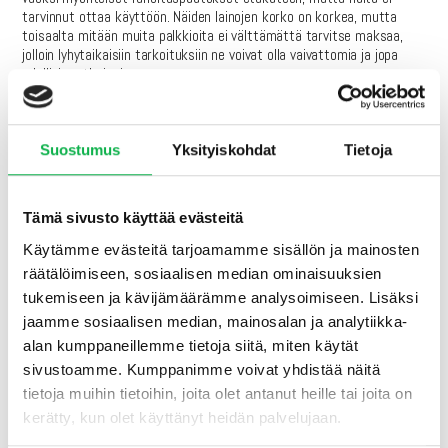
tarvinnut ottaa käyttöön. Näiden lainojen korko on korkea, mutta
toisaalta mitään muita palkkioita ei välttämättä tarvitse maksaa,
jolloin lyhytaikaisiin tarkoituksiin ne voivat olla vaivattomia ja jopa
edullisia ratkaisuja.
Vaikka ylimääräistä rahaa ei juuri loppuvuonna kassassa ollut, saimme
kaikki sovitut ostot tehtyä näillä toimilla ja täysin aikataulussa.
Alkuvuodesta ”ongelma” onkin sitten taas toisenlainen eli pitäisi
Suostumus
Yksityiskohdat
Tietoja
löytää tilillä olevalle pääomalle uusia kohteita.
Tämä sivusto käyttää evästeitä
Kerrostalon myynti kolmessa minuutissa
Käytämme evästeitä tarjoamamme sisällön ja mainosten
Vuosi 2017 lienee asuntosijoitusbuumin kuumin vuosi. Silloin tuntui,
räätälöimiseen, sosiaalisen median ominaisuuksien
että mitä tahansa asuntoja laittoi myyntiin, niin kaikki vietiin
tukemiseen ja kävijämäärämme analysoimiseen. Lisäksi
hetkessä käsistä. Tilanne on siitä muuttunut niin, että jos ei tarjoa
jaamme sosiaalisen median, mainosalan ja analytiikka-
hyviä diilejä, niin kauppa ei käy – ei edes meillä, vaikka tarjoaisimme
ostomahdollisuutta kymmenille tuhansille ihmisille.
alan kumppaneillemme tietoja siitä, miten käytät
sivustoamme. Kumppanimme voivat yhdistää näitä
Sikäli asiat eivät kuitenkaan ole muuttuneet noista ajoista, että
tietoja muihin tietoihin, joita olet antanut heille tai joita on
hyvät sijoitusasunnot tekevät edelleen kauppansa valtavan hyvin.
Kiinnostus niitä kohtaan on jopa kasvanut, kun asuntosijoittajien
kerätty, kun olet käyttänyt heidän palvelujaan.
kokonaismäärä on kasvanut reilusti vuosien saatossa.