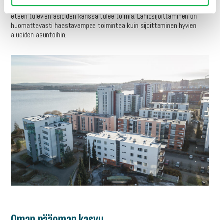
mielestämme perusteltua. Pitää kuitenkin tietää tarkasti kuinka
eteen tulevien asioiden kanssa tulee toimia. Lähiösijoittaminen on
huomattavasti haastavampaa toimintaa kuin sijoittaminen hyvien
alueiden asuntoihin.