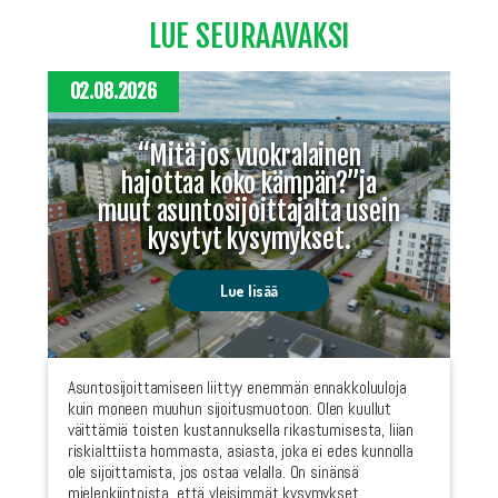
LUE SEURAAVAKSI
02.08.2026
“Mitä jos vuokralainen
hajottaa koko kämpän?”ja
muut asuntosijoittajalta usein
kysytyt kysymykset.
Lue lisää
Asuntosijoittamiseen liittyy enemmän ennakkoluuloja
kuin moneen muuhun sijoitusmuotoon. Olen kuullut
väittämiä toisten kustannuksella rikastumisesta, liian
riskialttiista hommasta, asiasta, joka ei edes kunnolla
ole sijoittamista, jos ostaa velalla. On sinänsä
mielenkiintoista, että yleisimmät kysymykset