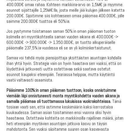
400.000€ omaa rahaa. Kohteen markkina-arvo on 1,5M€ ja myymme
asunnot sijoittajille 1,25M€:lla, josta meille jää kulujen jälkeen katetta
200.000€. Sijoitimme siis kohteeseen omaa pääomaa 400.000€, jolle
saimme 200.000€ tuottoa eli 50%:ia.
Jos pystymme toistamaan saman 50%:in oman pääoman tuoton
kolmella eri myyntikohteella saman vuoden aikana eli 400.000€ ->
600.000€ -> 900.000€ -> 1.350.000€, on tuotto alkuperäiselle
pääomalle 237,5%:ia vuodessa eli se on yli kolminkertaistunut.
Samaa voi tehdä myös piensijoittaja yksittäisten asuntojen kohdalla
ihan yhtä hyvin. Strategia vain on hyvin haastava sen vuoksi, että on
löydettävä jatkuvasti uutta ostettavaa sekä saatava ostetut
asunnot kaupaksi eteenpäin. Teoriassa helppoa, mutta käytäntö
vaatii valtavasti osaamista.
Pääsimme 100%:in oman pääoman tuottoon, koska onnistuimme
viemään läpi onnistuneesti monta myyntikohdetta vuoden aikana ja
samalla pääomaa oli tuottamassa lukuisissa vuokrakohteissa.
Tämä
tosiaan vaati sen, että ostimme keskimäärin kaksi kerrostaloa
kuukaudessa. Saman asian toistaminen ensi vuonna olisi hyvin
haastavaa. Ostettavia kohteita on markkinoilla rajallinen määrä, joten
heti eteenpäin myytävien asuntojen jatkuva kasvu on täysin
mahdotonta. Sen vuoksi sijoitamme suuren osan kasvavasta