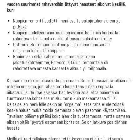
vuoden suurimmat rahavaroihin liittyvät haasteet alkoivat kesällä,
kun:
Kuopion remonttibudjetti meni useita satojatuhansia euroja
pitkäksi
Kuopion uudelleenrahoitus ei onnistunutkaan niin korkealla
rahoitusasteella mitä meille oli ensin pankista esitetty
Ostimme Roninmäen kohteen ja laitoimme muutaman
miljoonan käteistä kauppaan
Roninmäen sekä kahden muun meneillä olleen
jalostuskohteemme, Porvoon ja Oulun, remontteja oli
rahoitettava omasta kassasta alkuun yli miljoonalla
Kassamme oli siis päässyt hupenemaan. Se ei itsessään sinällään ole
mikään ongelma, jos rahaa on tulossa taas sisään sopivalla
aikataululla. On itse asiassa ihan hyväkin asia, että pääoma on
tuottamassa kohteissa mieluummin kuin makaamassa tilillä.
Kaltaiselleni henkilölle sekin on ”ongelma”, että raha ei ole töissä,
koska haluan maksimoida olemassa olevan pääoman käyttämisen.
Tavallaan pääoma pitäisi koko ajan olla tuottamassa, mutta samaan
aikaan pitäisi pystyä ostamaan kohteita. Se on jatkuva positiivinen
haaste.
Meillä oli juuri tällainen tilanne, että kassassa ei ollut juuri varoja,