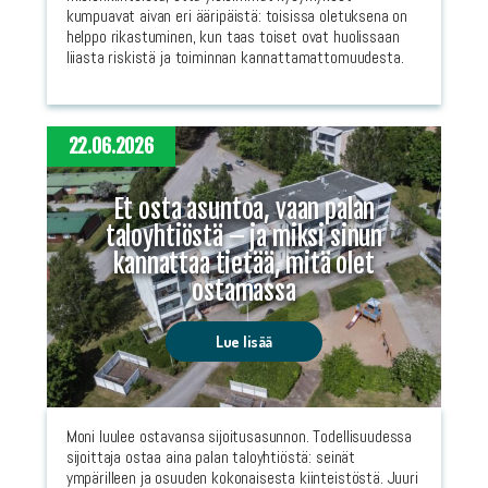
kumpuavat aivan eri ääripäistä: toisissa oletuksena on
helppo rikastuminen, kun taas toiset ovat huolissaan
liiasta riskistä ja toiminnan kannattamattomuudesta.
22.06.2026
Et osta asuntoa, vaan palan
taloyhtiöstä – ja miksi sinun
kannattaa tietää, mitä olet
ostamassa
Lue lisää
Moni luulee ostavansa sijoitusasunnon. Todellisuudessa
sijoittaja ostaa aina palan taloyhtiöstä: seinät
ympärilleen ja osuuden kokonaisesta kiinteistöstä. Juuri