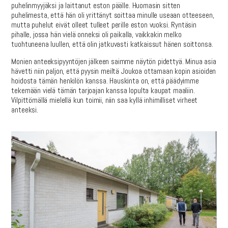
puhelinmyyjäksi ja laittanut eston päälle. Huomasin sitten
puhelimesta, että hän oli yrittänyt soittaa minulle useaan otteeseen,
mutta puhelut eivät olleet tulleet perille eston vuoksi. Ryntäsin
pihalle, jossa hän vielä onneksi oli paikalla, vaikkakin melko
tuohtuneena luullen, että olin jatkuvasti katkaissut hänen soittonsa.
Monien anteeksipyyntöjen jälkeen saimme näytön pidettyä. Minua asia
hävetti niin paljon, että pyysin meiltä Joukoa ottamaan kopin asioiden
hoidosta tämän henkilön kanssa. Hauskinta on, että päädyimme
tekemään vielä tämän tarjoajan kanssa lopulta kaupat maaliin.
Vilpittömällä mielellä kun toimii, niin saa kyllä inhimilliset virheet
anteeksi.