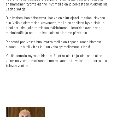
ensimmäinen työntekijänne. Nyt meillä on jo pelkästään vuokralaisia
useita satoja.”
Olin hetken ihan häkeltynyt, koska en ollut ajatellut asiaa lainkaan
niin. Vaikka olemmekin kasvaneet, meillä on edelleen hyvin tiivis ja
pieni porukka, jolla toimintaa pyöritämme. Hierarkiat ovat aivan
minimissään ja nauru raikaa toimistollamme päivittäin.
Pienestä porukasta huolimatta meillä on tapana saada hirveästi
aikaan – ja siitä kiitos kuuluu koko ryhmällemme. Kiitos!
Kiitän samalla myös kaikkia teitä, jotka olette jollain tapaa olleet
kuluvana vuonna matkassamme mukana ja toivotan mitä parhainta
tulevaa vuotta!