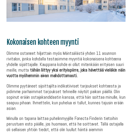
Kokonaisen kohteen myynti
Olimme ostaneet hiljattain myös Mäntsälästä yhden 11 asunnon
rivitalon, jonka kohdalla testasimme myyntiä kokonaisena kohteena
yhdelle sijoittajalle. Kauppana kohde ei ollut mitenkään erityisen suuri
meille, mutta
tähän liittyy yksi erityispiirre, joka hävettää vieläkin näin
vuotta myöhemmin aivan mahdottomasti.
Olimme pyytäneet sijoittajilta indikatiiviset tarjoukset kohteesta ja
pidimme parhaimmat tarjoukset tehneille näytöt paikan päällä. Olin
sopinut erään ostajakandidaatin kanssa, että hän soittaa minulle, kun
saapuu pihaan. Ihmettelin, kun puhelua ei tullut, kunnes tajusin erään
asian.
Minulla on tapana laittaa puhelinmyyjille Fonecta Finderin tietoihin
perustuen esto päälle, jos huomaan, että he soittavat. Tällä ostajalla
oli sellaisen yhtiön tiedot, että olin luullut häntä aiemmin