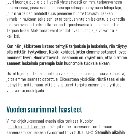
juuri huonoja puolia ole. Hyötyä yhteistyöstä on mm. tarjousvaiheen
laskennassa, jossa saadaan useampi silmäpari käymään lukuja läpi,
jolloin virheiden mahdollisuus pienenee huomattavasti. Lasken
virheisiin mukaan sekä sen, että tarjoushinta on laskettu alakanttiin
liian varovaisesti eikä sillä pärjää tarjouskisassa kuin senkin, että
tarjoaa liikaa. Molemmat vaihtoehdot ovat huonoja ja voivat tulla
kalliiksi.
Kun näin jälkikäteen katsoo tehtyjä tarjouksia ja laskelmia, niin täytyy
olla erittäin tyytyväinen. Kaikki kohteet, jotka olemme ostaneet, ovat
menneet hyvin. Huomattavasti useammin on käynyt niin, että olemme
saaneet laskelmia parempia kuin huonompia tuloksia aikaan.
Ostettujen kohteiden ohella on vielä paljon suurempi määrä kohteita,
joita emme saaneet ostettua. Oikeastaan yksikään niistä taas ei ole
jäänyt harmittamaan, että olisi pitänyt tarjota enemmän ja yrittää
voittaa tarjouskilpailu.
Vuoden suurimmat haasteet
Viime kirjoituksessani avasin aika tarkasti
Kuopion
jalostuskohdettamme
, jonka jätimme taseeseen tuottamaan
saneeraamisen jälkeen (vuosituotto yli 500.000€).
Samoihin aikoihin