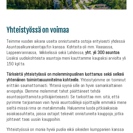
Yhteistyössä on voimaa
Teimme vuoden aikana useita onnistuneita ostoja erityisesti yhdessä
Asuntosalkunrakentaja.fi:n kanssa. Kohteita oli mm. Vaasassa,
Lappeenrannassa, Mikkelissä sekä Lahdessa,
yht. yli 300 asuntoa
.
Lisäksi uudiskohteista asuntoja meni kauttamme kaupaksi arviolta yli
150 kpl:ta.
Tärkeintä yhteistyössä on molemminpuolinen luottamus sekä selkeä
yhtenäinen toimintasuunnitelma kohteelle.
Yhteistyömme on toiminut
erittäin saumattomasti. Yhtenä syynä sille on hyvin samankaltainen
arvopohja. Olemme molemmat tahot päättäneet tehdä
asuntosijoittamista pitkäjänteisesti. Se tarkoittaa mm. sitä, että
pyrimme tarjoamaan vain hyviä asuntodiilejä sijoittajille emmekä mene
sieltä missä rima on matalimmalla. Haluamme luoda pitkäaikaisia
asiakassuhteita, joissa ostajat tekevät onnistuneita kauppoja, jotka
johtavat taas uusiin kauppoihin.
Yhteistyössä on monia hyviä puolia eikä oikeiden kumppanien kanssa