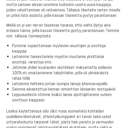
mutta samaan aikaan sovimme kuitenkin useita uusia kauppoja,
joiden rahoittaminen oli ratkaistava. Tällaisia tilanteita varten minulla
on pitkä lista asioista, joilla kassan tilannetta pystyy parantamaan.
Meillä on jo sen verran taseessa tavaraa, että sieltä löytyy aina
erilaisia toimia, joilla kassan tilannetta pystyy parantamaan. Teimme
mm. tällaisia toimenpiteitä
Pyrimme nopeuttamaan myytävien asuntojen jo sovittuja
kauppoja
Laitoimme taseestamme myyntiin muutamia yksittäisiä
asuntoja, varastoja yms.
Jätimme yhden kuukauden vastikkeet maksamatta sellaisiin
100%:sti omistamiimme taloyhtiöihin, joilla oli ylimääräistä
rahaa tilillä
Laitoimme hetkeksi joitain isompia lainoja lyhennysvapaille
Saimme aikaistettua hieman remonttien lainaerien nostopäiviä
Loppuvuodesta otimme lisäksi lainaa sijoittajiltamme uuteen
sovittuun kauppaan
Lisäksi käytettävissä olisi ollut myös esimerkiksi kohteiden
uudelleenrahoitukset, yhteistyökumppanit eri tavoin sekä useat
yritysrahoitusta tarjoavat tahot, joista hain parista jo varmuuden
vuoksi myönteiset rahoituspäätökset etukäteen, mutta näitä ei