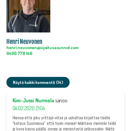
Henri Neuvonen
henri.neuvonen@sijoitusasunnot.com
0400 778 146
Näytä kaikki kommentit (14)
Kim-Jussi Nurmela
sanoo:
04.02.2020 21:04
Hienoa että joku yrittäjä viitsii ja uskaltaa kirjoittaa täällä
”kateus Suomessa” että hyvin menee! Mahtava meininki teillä
ja kova kasvu päällä, onnea ja menestystä jatkossakin. Näitä