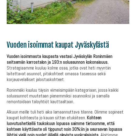
Vuoden isoimmat kaupat Jyväskylästä
Vuoden isoimmasta kaupasta vastasi Jyväskylän Roninmäen
seitsemän kerrostalon ja 193:n soluasunnon kokonaisuus.
Strategiaamme kuuluu kolme osaa, jotka ovat heti myyntiin
laitettavat asunnot, pitokohteet omassa taseessa sekä
korjausvelalliset jalostuskohteet.
Roninmäki kuuluu täysin viimeisimpään kategoriaan, jossa kaikki
soluasunnot muutetaan pienemmiksi asunnoiksi ja samalla
remontoidaan taloyhtiöt kauttaaltaan.
Alkuun meille tuli heti aika lamaannuttava tilanne. Olimme sopineet
kaupat kohteesta jo kauan sitten etukäteen.
Kohteen
luovutushetkellä toukokuun lopussa saimme tietoomme, että
kohteen käyttöaste oli tippunut noin 30%:iin ja seuraavan lopussa
lähtisi vielä noin puolet jäljellä olevista vuokralaisista
. Aloitimme