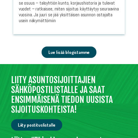
se osuus – taloyhtiön kunto, korjaushistoria ja tulevat
vuodet – ratkaisee, miten sijoitus käyttäytyy seuraavina
vuosina. Ja juuri se jää yksittäisen asunnon ostajalta
usein näkymättömiin
Lue lisää blogistamme
LIITY ASUNTOSIJOITTAJIEN
SÄHKÖPOSTILISTALLE JA SAAT
ENSIMMÄISENÄ TIEDON UUSISTA
SIJOITUSKOHTEISTA!
Liity postituslistalle