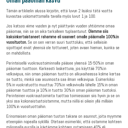
Oman pääoman kasvu
Tämän artikkelin alussa kirjoitin, että luvun 2 lisäksi tätä vuotta
kuvastaa uskomattomalla tavalla myös luvut 1 ja 100.
Jos katsoo viime vuoden ja nyt päättyvän vuoden yhtiömme omaa
pääomaa, niin se on aika tarkalleen tuplaantunut.
Olemme siis
kaksinkertaistaneet rahamme eli saaneet omalle pääomalle 100%:in
vuosituoton.
Se on sen verran suuri tuottoluku, että sellaisiin
sijoittajat eivät yleensä ole tottuneet, joten avaan hieman, kuinka se
on mahdollista.
Perinteisellä vuokraustoiminnalla pääsee yleensä 15-50%:in oman
pääoman tuottoon. Karkeasti laskettuna, jos käyttää 70%:in
velkavipua, niin oman pääoman tuotto on alkuvaiheessa kolme kertaa
se tuotto, minkä saa asunnosta saa ilman velkavipua. Esimerkiksi
5%:in vuokratuotto muuttuu 70%:in velkavivulla lähelle 15%:in oman
pääoman tuottoa ja 10%:in tuotto 30%:in oman pääoman tuotoksi.
Perinteinen vuokraustoiminta tuottaa toimiessaan siis hyvin ja se on
yksi osa kokonaistuotoistamme, mutta niillä ei oikein yllä millään
100%:in vuosituottoihin.
Erinomaisen oman pääoman tuoton takana on asunnot, joita myymme
eteenpäin nopealla syklillä. Otetaan esimerkki, että ostamme kohteen
miljoonalla eurolla ja käytämme kohteen ostamiseen 40% eli