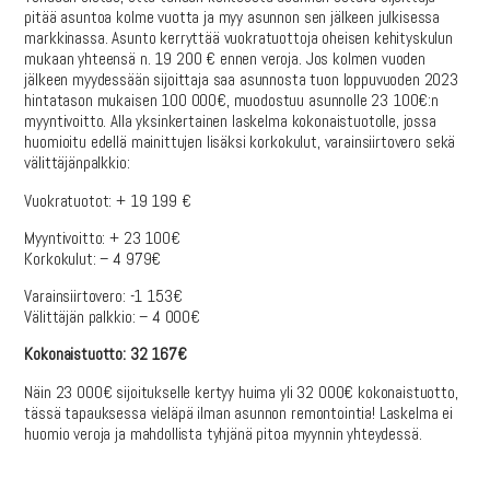
pitää asuntoa kolme vuotta ja myy asunnon sen jälkeen julkisessa
markkinassa. Asunto kerryttää vuokratuottoja oheisen kehityskulun
mukaan yhteensä n. 19 200 € ennen veroja. Jos kolmen vuoden
jälkeen myydessään sijoittaja saa asunnosta tuon loppuvuoden 2023
hintatason mukaisen 100 000€, muodostuu asunnolle 23 100€:n
myyntivoitto. Alla yksinkertainen laskelma kokonaistuotolle, jossa
huomioitu edellä mainittujen lisäksi korkokulut, varainsiirtovero sekä
välittäjänpalkkio:
Vuokratuotot: + 19 199 €
Myyntivoitto: + 23 100€
Korkokulut: – 4 979€
Varainsiirtovero: -1 153€
Välittäjän palkkio: – 4 000€
Kokonaistuotto: 32 167€
Näin 23 000€ sijoitukselle kertyy huima yli 32 000€ kokonaistuotto,
tässä tapauksessa vieläpä ilman asunnon remontointia! Laskelma ei
huomio veroja ja mahdollista tyhjänä pitoa myynnin yhteydessä.