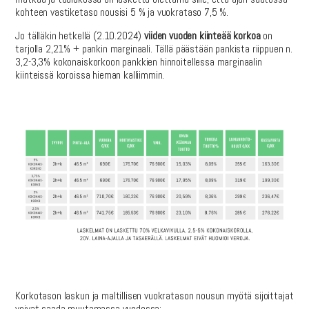
kohteen vastiketaso nousisi 5 % ja vuokrataso 7,5 %.
Jo tälläkin hetkellä (2.10.2024)
viiden vuoden kiinteää korkoa
on
tarjolla 2,21% + pankin marginaali. Tällä päästään pankista riippuen n.
3,2-3,3% kokonaiskorkoon pankkien hinnoitellessa marginaalin
kiinteissä koroissa hieman kalliimmin.
Korkotason laskun ja maltillisen vuokratason nousun myötä sijoittajat