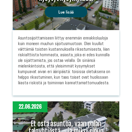
Lue lisää
Asuntosijoittamiseen liittyy enemmän ennakkoluuloja
kuin moneen muuhun sijoitusmuotoon. Olen kuullut
väittämiä toisten kustannuksella rikastumisesta, liian
riskialttiista hommasta, asiasta, joka ei edes kunnolla
ole sijoittamista, jos ostaa velalla. On sinänsä
mielenkiintoista, että yleisimmät kysymykset
kumpuavat aivan eri ääripäistä: toisissa oletuksena on
helppo rikastuminen, kun taas toiset ovat huolissaan
liiasta riskistä ja toiminnan kannattamattomuudesta.
22.06.2026
Et osta asuntoa, vaan palan
taloyhtiöstä – ja miksi sinun