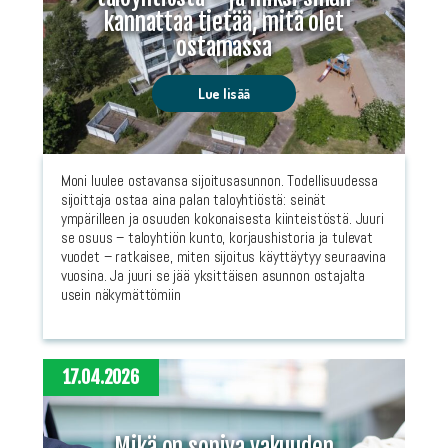
kannattaa tietää, mitä olet
ostamassa
Lue lisää
Moni luulee ostavansa sijoitusasunnon. Todellisuudessa
sijoittaja ostaa aina palan taloyhtiöstä: seinät
ympärilleen ja osuuden kokonaisesta kiinteistöstä. Juuri
se osuus – taloyhtiön kunto, korjaushistoria ja tulevat
vuodet – ratkaisee, miten sijoitus käyttäytyy seuraavina
vuosina. Ja juuri se jää yksittäisen asunnon ostajalta
usein näkymättömiin
17.04.2026
Mikä on sopiva vakuuden