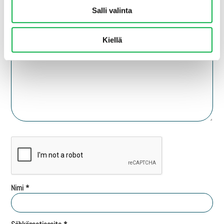
Vastaa
Salli valinta
Sähköpostiosoitettasi ei julkaista.
Pakolliset kentät on merkitty
*
Kommentti
*
Kiellä
Nimi
*