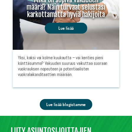
määrä? Näin turvaat selustasi
karkottamatta hyviä hakijoita
Lue lisää
Yksi, kaksi vai kolme kuukautta – vai kenties pieni
könttäsumma? Vakuuden suuruus vaikuttaa suoraan
vuokrauksen nopeuteen ja potentiaalisten
vuokralaikanditaattien määrään.
Lue lisää blogistamme
LIITY ASUNTOSIJOITTAJIEN