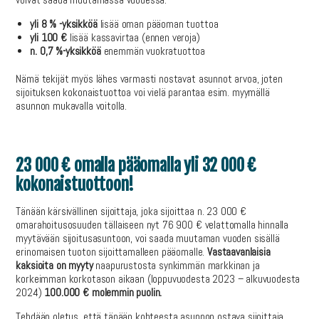
voivat saada muutamassa vuodessa:
yli 8 % -yksikköä
lisää oman pääoman tuottoa
yli 100 €
lisää kassavirtaa (ennen veroja)
n. 0,7 %-yksikköä
enemmän vuokratuottoa
Nämä tekijät myös lähes varmasti nostavat asunnot arvoa, joten
sijoituksen kokonaistuottoa voi vielä parantaa esim. myymällä
asunnon mukavalla voitolla.
23 000 € omalla pääomalla yli 32 000 €
kokonaistuottoon!
Tänään kärsivällinen sijoittaja, joka sijoittaa n. 23 000 €
omarahoitusosuuden tällaiseen nyt 76 900 € velattomalla hinnalla
myytävään sijoitusasuntoon, voi saada muutaman vuoden sisällä
erinomaisen tuoton sijoittamalleen pääomalle.
Vastaavanlaisia
kaksioita on myyty
naapurustosta synkimmän markkinan ja
korkeimman korkotason aikaan (loppuvuodesta 2023 – alkuvuodesta
2024)
100.000 € molemmin puolin.
Tehdään oletus, että tänään kohteesta asunnon ostava sijoittaja