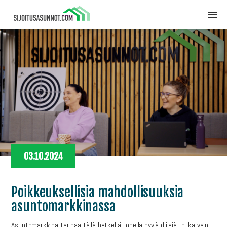
03.10.2024
Poikkeuksellisia mahdollisuuksia
asuntomarkkinassa
Asuntomarkkina tarjoaa tällä hetkellä todella hyviä diilejä, jotka vain