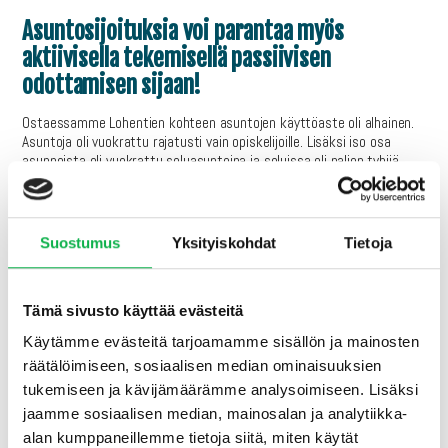
Asuntosijoituksia voi parantaa myös
aktiivisella tekemisellä passiivisen
odottamisen sijaan!
Ostaessamme Lohentien kohteen asuntojen käyttöaste oli alhainen.
Asuntoja oli vuokrattu rajatusti vain opiskelijoille. Lisäksi iso osa
asunnoista oli vuokrattu soluasuntoina ja soluissa oli paljon tyhjiä
huoneita. Nämä yhdessä heikensivät kohteen vuokrattavuutta
merkittävästi. Siirsimme soluasunnoissa asukkaita asunnosta
toiseen ja saimme tällä tavoin vähemmän kiinnostavien soluasuntojen
määrän minimiin.
Suostumus
Yksityiskohdat
Tietoja
Siistit ja pintaremontoidut asunnot ovat vetäneet
vuokramarkkinassa erittäin hyvin ja hyvällä vuokratasolla.
Nostimmekin kohteen käyttöasteen hetkessä n. 80 %:sta yli 90 %:n
Tämä sivusto käyttää evästeitä
sen ollessa tällä hetkellä n. 95 % ja pian täydet 100 %.
Käytämme evästeitä tarjoamamme sisällön ja mainosten
Toimintamme periaatteisiin kuuluu, että teemme asuntosijoittamisen
räätälöimiseen, sosiaalisen median ominaisuuksien
helpoksi asiakkaillemme. Vuokratiimimme aktiivisen toiminnan
tukemiseen ja kävijämäärämme analysoimiseen. Lisäksi
ansioista pääsemmekin nyt tarjoamaan valmiiksi vuokrattuja
jaamme sosiaalisen median, mainosalan ja analytiikka-
sijoitusasuntoja hyvällä tuotolla ja todella positiivisilla näkymillä
aktiiviselle asiakaskunnallemme!
alan kumppaneillemme tietoja siitä, miten käytät