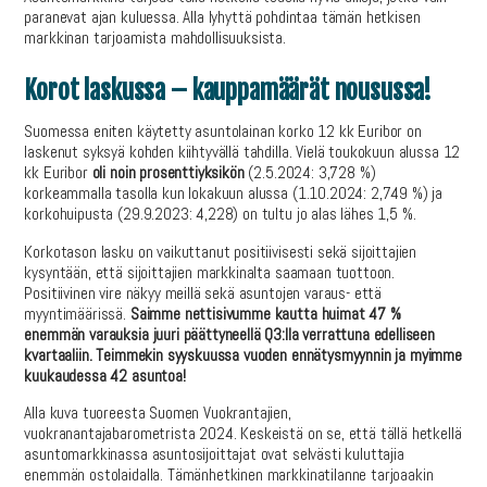
paranevat ajan kuluessa. Alla lyhyttä pohdintaa tämän hetkisen
markkinan tarjoamista mahdollisuuksista.
Korot laskussa – kauppamäärät nousussa!
Suomessa eniten käytetty asuntolainan korko 12 kk Euribor on
laskenut syksyä kohden kiihtyvällä tahdilla. Vielä toukokuun alussa 12
kk Euribor
oli noin prosenttiyksikön
(2.5.2024: 3,728 %)
korkeammalla tasolla kun lokakuun alussa (1.10.2024: 2,749 %) ja
korkohuipusta (29.9.2023: 4,228) on tultu jo alas lähes 1,5 %.
Korkotason lasku on vaikuttanut positiivisesti sekä sijoittajien
kysyntään, että sijoittajien markkinalta saamaan tuottoon.
Positiivinen vire näkyy meillä sekä asuntojen varaus- että
myyntimäärissä.
Saimme nettisivumme kautta huimat 47 %
enemmän varauksia juuri päättyneellä Q3:lla verrattuna edelliseen
kvartaaliin. Teimmekin syyskuussa vuoden ennätysmyynnin ja myimme
kuukaudessa 42 asuntoa!
Alla kuva tuoreesta Suomen Vuokrantajien,
vuokranantajabarometrista 2024. Keskeistä on se, että tällä hetkellä
asuntomarkkinassa asuntosijoittajat ovat selvästi kuluttajia
enemmän ostolaidalla. Tämänhetkinen markkinatilanne tarjoaakin