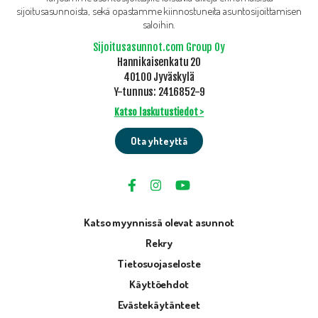
sijoitusasunnoista, sekä opastamme kiinnostuneita asuntosijoittamisen
saloihin.
Sijoitusasunnot.com Group Oy
Hannikaisenkatu 20
40100 Jyväskylä
Y-tunnus: 2416852-9
Katso laskutustiedot >
Ota yhteyttä
Katso myynnissä olevat asunnot
Rekry
Tietosuojaseloste
Käyttöehdot
Evästekäytänteet