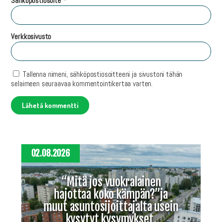
Sähköpostiosoite
*
Verkkosivusto
Tallenna nimeni, sähköpostiosoitteeni ja sivustoni tähän
selaimeen seuraavaa kommentointikertaa varten.
02.08.2026
“Mitä jos vuokralainen
hajottaa koko kämpän?”ja
muut asuntosijoittajalta usein
kysytyt kysymykset.