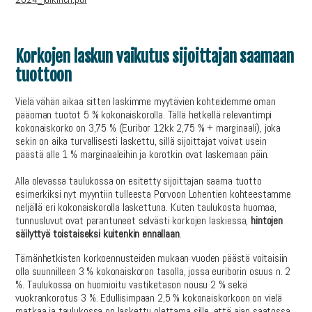
Korkojen laskun vaikutus sijoittajan saamaan
tuottoon
Vielä vähän aikaa sitten laskimme myytävien kohteidemme oman
pääoman tuotot 5 % kokonaiskorolla. Tällä hetkellä relevantimpi
kokonaiskorko on 3,75 % (Euribor 12kk 2,75 % + marginaali), joka
sekin on aika turvallisesti laskettu, sillä sijoittajat voivat usein
päästä alle 1 % marginaaleihin ja korotkin ovat laskemaan päin.
Alla olevassa taulukossa on esitetty sijoittajan saama tuotto
esimerkiksi nyt myyntiin tulleesta Porvoon Lohentien kohteestamme
neljällä eri kokonaiskorolla laskettuna. Kuten taulukosta huomaa,
tunnusluvut ovat parantuneet selvästi korkojen laskiessa,
hintojen
säilyttyä toistaiseksi kuitenkin ennallaan
.
Tämänhetkisten korkoennusteiden mukaan vuoden päästä voitaisiin
olla suunnilleen 3 % kokonaiskoron tasolla, jossa euriborin osuus n. 2
%. Taulukossa on huomioitu vastiketason nousu 2 % sekä
vuokrankorotus 3 %. Edullisimpaan 2,5 % kokonaiskorkoon on vielä
matkaa ja taulukossa on laskettu olettama sille, että ajan saatossa