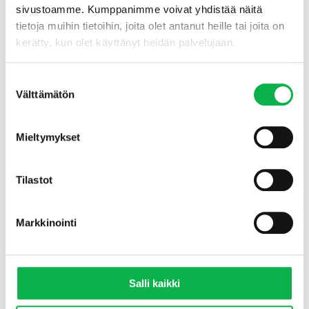
sivustoamme. Kumppanimme voivat yhdistää näitä
Mikäli asuntosalkussasi olisi juuri tämän tyyppiselle yhtälölle tilaa,
tietoja muihin tietoihin, joita olet antanut heille tai joita on
alkaa näiden asuntojen myynti verkkosivuillamme pian. Varaa siis
omasi
tästä!
kerätty, kun olet käyttänyt heidän palvelujaan.
Suostumuksen
Välttämätön
valinta
Mieltymykset
Tilastot
Kalle Harmaala
Markkinointi
kalle.harmaala@sijoitusasunnot.com
040 548 1199
Salli kaikki