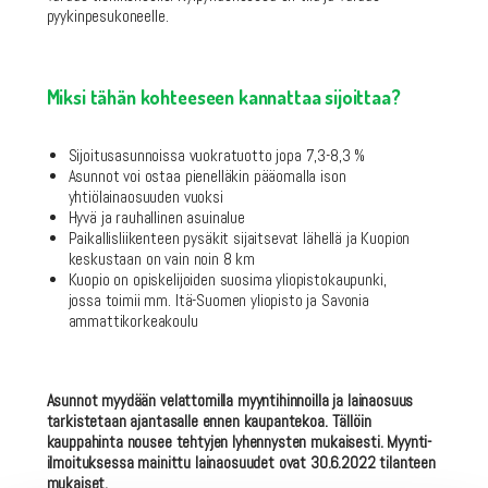
pyykinpesukoneelle.
Miksi tähän kohteeseen kannattaa sijoittaa?
Sijoitusasunnoissa vuokratuotto jopa 7,3-8,3 %
Asunnot voi ostaa pienelläkin pääomalla ison
yhtiölainaosuuden vuoksi
Hyvä ja rauhallinen asuinalue
Paikallisliikenteen pysäkit sijaitsevat lähellä ja Kuopion
keskustaan on vain noin 8 km
Kuopio on opiskelijoiden suosima yliopistokaupunki,
jossa toimii mm. Itä-Suomen yliopisto ja Savonia
ammattikorkeakoulu
Asunnot myydään velattomilla myyntihinnoilla ja lainaosuus
tarkistetaan ajantasalle ennen kaupantekoa. Tällöin
kauppahinta nousee tehtyjen lyhennysten mukaisesti. Myynti-
ilmoituksessa mainittu lainaosuudet ovat 30.6.2022 tilanteen
mukaiset.