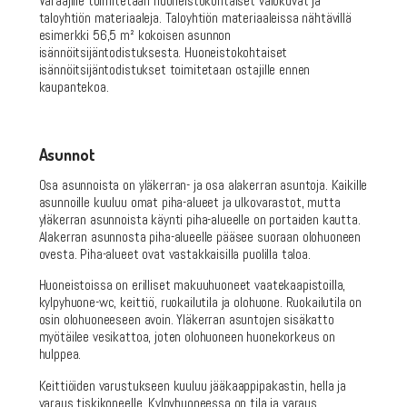
Varaajille toimitetaan huoneistokohtaiset valokuvat ja
taloyhtiön materiaaleja. Taloyhtiön materiaaleissa nähtävillä
esimerkki 56,5 m² kokoisen asunnon
isännöitsijäntodistuksesta. Huoneistokohtaiset
isännöitsijäntodistukset toimitetaan ostajille ennen
kaupantekoa.
Asunnot
Osa asunnoista on yläkerran- ja osa alakerran asuntoja. Kaikille
asunnoille kuuluu omat piha-alueet ja ulkovarastot, mutta
yläkerran asunnoista käynti piha-alueelle on portaiden kautta.
Alakerran asunnosta piha-alueelle pääsee suoraan olohuoneen
ovesta. Piha-alueet ovat vastakkaisilla puolilla taloa.
Huoneistoissa on erilliset makuuhuoneet vaatekaapistoilla,
kylpyhuone-wc, keittiö, ruokailutila ja olohuone. Ruokailutila on
osin olohuoneeseen avoin. Yläkerran asuntojen sisäkatto
myötäilee vesikattoa, joten olohuoneen huonekorkeus on
hulppea.
Keittiöiden varustukseen kuuluu jääkaappipakastin, hella ja
varaus tiskikoneelle. Kylpyhuoneessa on tila ja varaus