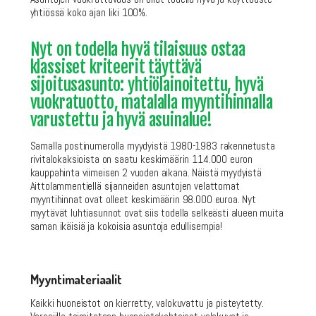
yhtiössä koko ajan liki 100%.
Nyt on todella hyvä tilaisuus ostaa
klassiset kriteerit täyttävä
sijoitusasunto: yhtiölainoitettu, hyvä
vuokratuotto, matalalla myyntihinnalla
varustettu ja hyvä asuinalue!
Samalla postinumerolla myydyistä 1980-1983 rakennetusta
rivitalokaksioista on saatu keskimäärin 114.000 euron
kauppahinta viimeisen 2 vuoden aikana. Näistä myydyistä
Aittolammentiellä sijanneiden asuntojen velattomat
myyntihinnat ovat olleet keskimäärin 98.000 euroa. Nyt
myytävät luhtiasunnot ovat siis todella selkeästi alueen muita
saman ikäisiä ja kokoisia asuntoja edullisempia!
Myyntimateriaalit
Kaikki huoneistot on kierretty, valokuvattu ja pisteytetty.