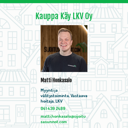
Kauppa Käy LKV Oy
Matti Honkasalo
Myynti ja
välitystoiminta, Vastaava
hoitaja, LKV
041 439 2489
matti.honkasalo@sijoitu
sasunnot.com