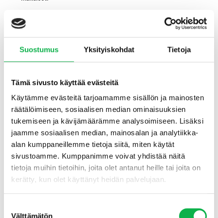
Varaustaulukon kuntopisteiden selite: 3 = hyvä, 2 = tyydyttävä,
1 = välttävä.
Suostumus
Yksityiskohdat
Tietoja
Lisätietoja sijainnista ja
Tämä sivusto käyttää evästeitä
taloyhtiöistä
Käytämme evästeitä tarjoamamme sisällön ja mainosten
räätälöimiseen, sosiaalisen median ominaisuuksien
+
tukemiseen ja kävijämäärämme analysoimiseen. Lisäksi
Taloyhtiö – As oy Kuopion Aittolammentie 17
jaamme sosiaalisen median, mainosalan ja analytiikka-
+
alan kumppaneillemme tietoja siitä, miten käytät
Yhtiölaina ja rahoitusvastike
sivustoamme. Kumppanimme voivat yhdistää näitä
+
tietoja muihin tietoihin, joita olet antanut heille tai joita on
Kuopio asuntosijoittajan silmin
kerätty, kun olet käyttänyt heidän palvelujaan.
+
Jynkkä asuinalueena
Suostumuksen
Välttämätön
valinta