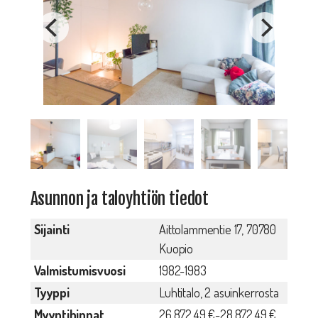
Asunnon ja taloyhtiön tiedot
Sijainti
Aittolammentie 17, 70780
Kuopio
Valmistumisvuosi
1982-1983
Tyyppi
Luhtitalo, 2 asuinkerrosta
Myyntihinnat
26.872,49 €-28.872,49 €