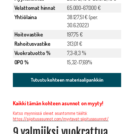
Velattomat hinnat
65.000-67.000 €
Yhtiölaina
38.127,51 € (per.
30.6.2022)
Hoitovastike
197,75 €
Rahoitusvastike
313,01 €
Vuokratuotto %
7,3-8,3 %
OPO %
15,32-17,69%
Tutustu kohteen materiaalipankkiin
Kaikki tämän kohteen asunnot on myyty!
Katso myynnissä olevat asuntomme täältä:
https://sijoitusasunnot.com/myytavat-sijoitusasunnot/
9 valmiiksi vuokrattua