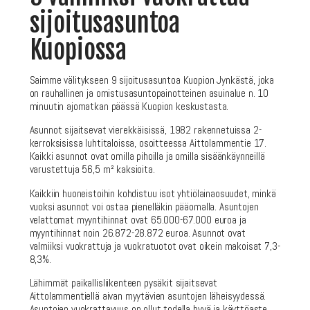
sijoitusasuntoa
Kuopiossa
Saimme välitykseen 9 sijoitusasuntoa Kuopion Jynkästä, joka
on rauhallinen ja omistusasuntopainotteinen asuinalue n. 10
minuutin ajomatkan päässä Kuopion keskustasta.
Asunnot sijaitsevat vierekkäisissä, 1982 rakennetuissa 2-
kerroksisissa luhtitaloissa, osoitteessa Aittolammentie 17.
Kaikki asunnot ovat omilla pihoilla ja omilla sisäänkäynneillä
varustettuja 56,5 m² kaksioita.
Kaikkiin huoneistoihin kohdistuu isot yhtiölainaosuudet, minkä
vuoksi asunnot voi ostaa pienelläkin pääomalla. Asuntojen
velattomat myyntihinnat ovat 65.000-67.000 euroa ja
myyntihinnat noin 26.872-28.872 euroa. Asunnot ovat
valmiiksi vuokrattuja ja vuokratuotot ovat oikein makoisat 7,3-
8,3%.
Lähimmät paikallisliikenteen pysäkit sijaitsevat
Aittolammentiellä aivan myytävien asuntojen läheisyydessä.
Asuntojen vuokrattavuus on ollut todella hyvä ja käyttöaste