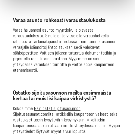
Varaa asunto rohkeasti varaustaulukosta
Varaa haluamasi asunto myyntisivulla olevasta
varaustaulukosta. Sinulla ei tarvitse olla varaushetkellä
rahoitusta tai lainalupausta tiedossa. Toimitamme asunnon
varaajalle isännöitsijäntodistuksen sekä valokuvat
sähköpostitse. Voit sen jälkeen tutustua dokumentteihin ja
järjestellä rahoituksen kuntoon. Myyjämme on sinuun
yhteydessä varauksen tiimoilta ja voitte sopia kaupanteon
etenemisestä.
Ostatko sijoitusasunnon meiltä ensimmäistä
kertaa tai muistisi kaipaa virkistystä?
Kokosimme
Näin ostat sijoitusasunnon
Sijoitusasunnot.comilta
-artikkeliin kaupanteon vaiheet sekä
vastaukset usein kysyttyihin kysymyksiin. Mikäli jokin
kaupanteossa askarruttaa, niin ole yhteydessä meihin! Myyjän
yhteystiedot löytyvät myyntisivun lopusta.