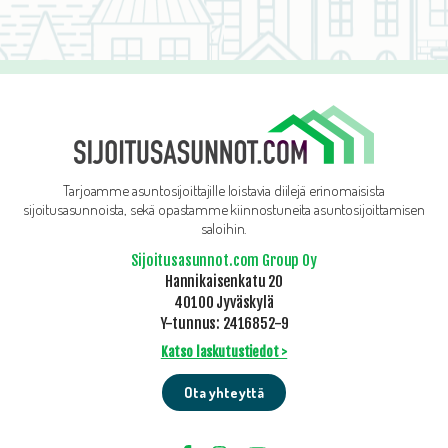
Tarjoamme asuntosijoittajille loistavia diilejä erinomaisista
sijoitusasunnoista, sekä opastamme kiinnostuneita asuntosijoittamisen
saloihin.
Sijoitusasunnot.com Group Oy
Hannikaisenkatu 20
40100 Jyväskylä
Y-tunnus: 2416852-9
Katso laskutustiedot >
Ota yhteyttä