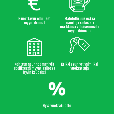
Himottavan edulliset
Mahdollisuus ostaa
myyntihinnat
asuntoja selkeästi
markkinaa alhaisemmalla
myyntihinnalla
Kohteen asunnot menivät
Kaikki asunnot valmiiksi
edellisessä myyntiaallossa
vuokrattuja
hyvin kaupaksi
Hyvä vuokratuotto