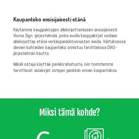
Kaupanteko ensisijaisesti etänä
Käytämme kauppakirjojen allekirjoittamiseen ensisijaisesti
Visma Sign -järjestelmää, jonka avulla kauppakirjat voidaan
allekirjoittaa etänä verkkopankkitunnusten avulla. Välityksessä
olevien kohteiden kaupanteko onnistuu tarvittaessa DIAS-
järjestelmän kautta.
Mikäli ostaja käyttää pankkirahoitusta, niin toimitamme
.
tarvittavat asiakirjat ostajan pankkiin
ennen kaupantekoa
Miksi tämä kohde?