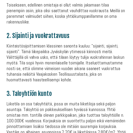
Toisekseen, edellinen omistaja ei ollut valmis jakamaan tilaa
pienempiin osiin, joka olisi saattanut vauhdittaa vuokrausta. Meillä on
paremmat valmiudet siihen, koska yhtiökumppanillamme on oma
rakennusliike.
2. Sijainti ja vuokrattavuus
Kiinteistösijoittamisen klassinen sanonta kuuluu: ”sijainti, sijainti,
sijainti”. Tämä liikepaikka Jyväskylän ytimessä kiinnosti meitä.
Välittäjillä oli vahva usko, että tilaan löytyy tulija vuokrahinnan laskun
myötä. Tila sopii hyvin monenlaiselle toimijalle. Itseluottamustamme
nosti se, että olimme viimeisen vuoden aikana saaneet vuokrattua
tuhansia neliöitä Vaajakosken Teollisuustalosta, joka on
huomattavasti haasteellisempi kohde.
3. Taloyhtiön kunto
Liiketila on osa taloyhtiötä, jossa on muita liiketiloja sekä paljon
asuntoja. Taloyhtiö on poikkeuksellisen hyvässä kunnossa. Yhtiö
omistaa mm. tontilla olevan parkkipaikan, joka tuottaa taloyhtiölle n.
100.000€ vuodessa. Korjauksia on suoritettu paljon eikä viemäreiden
pinnoittamisen lisäksi tiedossa ole mitään suurempia korjauksia.
Vastike on alhainen: asunnoissa 2,20€ ja liiketiloissa 2,80€/m2. Yhtiö