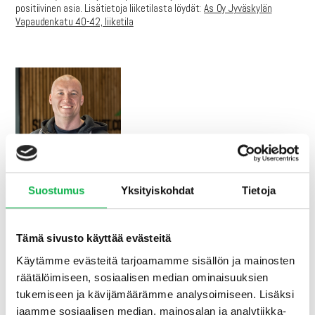
positiivinen asia. Lisätietoja liiketilasta löydät:
As Oy Jyväskylän
Vapaudenkatu 40-42, liiketila
Suostumus
Yksityiskohdat
Tietoja
Henri Neuvonen
henri.neuvonen@sijoitusasunnot.com
0400 778 146
Tämä sivusto käyttää evästeitä
Käytämme evästeitä tarjoamamme sisällön ja mainosten
räätälöimiseen, sosiaalisen median ominaisuuksien
Vastaa
tukemiseen ja kävijämäärämme analysoimiseen. Lisäksi
jaamme sosiaalisen median, mainosalan ja analytiikka-