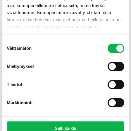
Sähköpostiosoitettasi ei julkaista.
Pakolliset kentät on merkitty
*
alan kumppaneillemme tietoja siitä, miten käytät
Kommentti
*
sivustoamme. Kumppanimme voivat yhdistää näitä
tietoja muihin tietoihin, joita olet antanut heille tai joita on
kerätty, kun olet käyttänyt heidän palvelujaan.
Suostumuksen
Välttämätön
valinta
Mieltymykset
Tilastot
Nimi
*
Markkinointi
Sähköpostiosoite
*
Salli kaikki