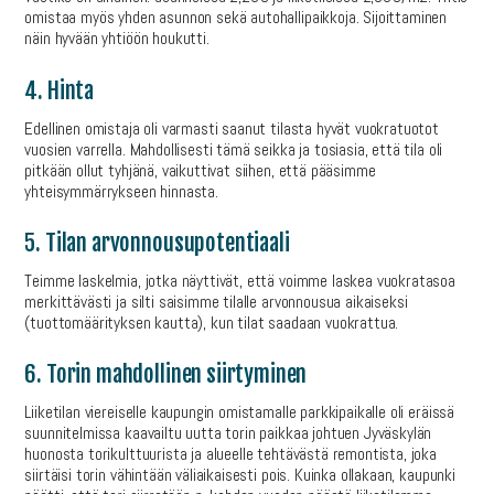
omistaa myös yhden asunnon sekä autohallipaikkoja. Sijoittaminen
näin hyvään yhtiöön houkutti.
4. Hinta
Edellinen omistaja oli varmasti saanut tilasta hyvät vuokratuotot
vuosien varrella. Mahdollisesti tämä seikka ja tosiasia, että tila oli
pitkään ollut tyhjänä, vaikuttivat siihen, että pääsimme
yhteisymmärrykseen hinnasta.
5. Tilan arvonnousupotentiaali
Teimme laskelmia, jotka näyttivät, että voimme laskea vuokratasoa
merkittävästi ja silti saisimme tilalle arvonnousua aikaiseksi
(tuottomäärityksen kautta), kun tilat saadaan vuokrattua.
6. Torin mahdollinen siirtyminen
Liiketilan viereiselle kaupungin omistamalle parkkipaikalle oli eräissä
suunnitelmissa kaavailtu uutta torin paikkaa johtuen Jyväskylän
huonosta torikulttuurista ja alueelle tehtävästä remontista, joka
siirtäisi torin vähintään väliaikaisesti pois. Kuinka ollakaan, kaupunki