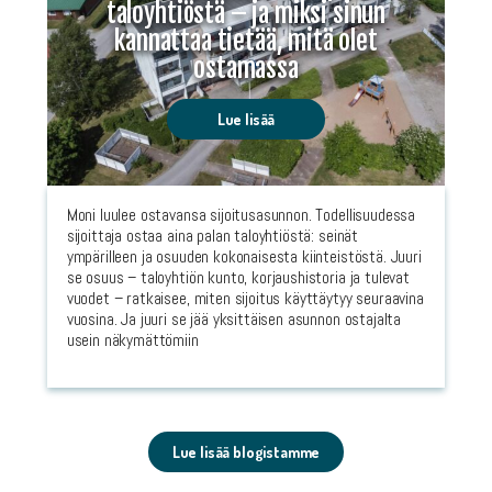
taloyhtiöstä – ja miksi sinun
kannattaa tietää, mitä olet
ostamassa
Lue lisää
Moni luulee ostavansa sijoitusasunnon. Todellisuudessa
sijoittaja ostaa aina palan taloyhtiöstä: seinät
ympärilleen ja osuuden kokonaisesta kiinteistöstä. Juuri
se osuus – taloyhtiön kunto, korjaushistoria ja tulevat
vuodet – ratkaisee, miten sijoitus käyttäytyy seuraavina
vuosina. Ja juuri se jää yksittäisen asunnon ostajalta
usein näkymättömiin
Lue lisää blogistamme