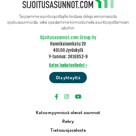
Tarjoamme asuntosijoittajille loistavia diilejä erinomaisista
sijoitusasunnoista, sekä opastamme kiinnostuneita asuntosijoittamisen
saloihin.
Sijoitusasunnot.com Group Oy
Hannikaisenkatu 20
40100 Jyväskylä
Y-tunnus: 2416852-9
Katso laskutustiedot >
Ota yhteyttä
Katso myynnissä olevat asunnot
Rekry
Tietosuojaseloste