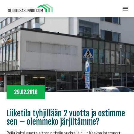
29.02.2016
Liiketila tyhjillään 2 vuotta ja ostimme
sen – olemmeko järjiltämme?
Reilu kaksi vuotta sitten pitkään vuokralla ollut Keskon Intersport