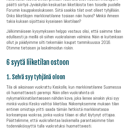
päätti siirtyä Jyväskylän keskustan liiketiloista tien toiselle puolelle
Forumin kauppakeskukseen. Siitä saakka tilat ovat olleet tyhjillään.
Onko liiketilojen markkinatilanne tosiaan näin huono? Minkä ihmeen
takia kukaan sijoittaisi kyseiseen liiketilaan?
Jälkimmäiseen kysymykseen helppo vastaus olisi, että saimme tilan
edullisesti ja meillä oli siihen vuokralainen valmiina. Näin ei kuitenkaan
ollut ja päädyimme silti tekemään kaupat tammikuussa 2016.
Otimme tietoisen ja laskelmoidun riskin.
6 syytä liiketilan ostoon
1. Selvä syy tyhjänä oloon
Tila oli aikoinaan vuokrattu Keskolle, kun markkinatilanne Suomessa
oli huomattavasti parempi. Näin ollen vuokrahinta oli
nykymarkkinatilanteeseen nähden kova, joka lienee ainakin yksi syy
minkä vuoksi Kesko vaihtoi liiketilaa. Näkemyksemme mukaan tilan
entinen omistaja yritti saada tämän hetkistä markkinatasoa
korkeampaa vuokraa, jonka vuoksi tilaan ei ollut löytynyt ottajaa.
Päättelimme, että vuokrahintaa laskemalla parantaisimme tilan
todennäköisyyttä tulla vuokratuksi huomattavasti.