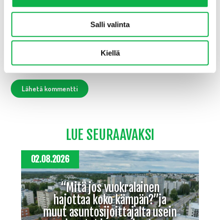
Verkkosivusto
Salli valinta
Kiellä
Tallenna nimeni, sähköpostiosoitteeni ja sivustoni tähän
selaimeen seuraavaa kommentointikertaa varten.
LUE SEURAAVAKSI
02.08.2026
“Mitä jos vuokralainen
hajottaa koko kämpän?”ja
muut asuntosijoittajalta usein