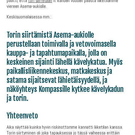
päätti, että
tori siirretään
n. kahden vuoden päästä liiketilamme
viereen Asema-aukiolle.
Keskisuomalaisessa mm.:
Torin siirtämistä Asema-aukiolle
perustellaan toimivalla ja vetovoimasella
kauppa- ja tapahtumapaikalla, jolla on
keskeinen sijainti lähellä kävelykatua. Myös
paikallisliikennekeskus, matkakeskus ja
satama sijaitsevat lähietäisyydellä, ja
näköyhteys Kompassille kytkee kävelykadun
ja torin.
Yhteenveto
Aika näyttää kuinka hyvin riskinottomme kannatti liiketilan kanssa.
Torin siirtyminen oli joka tapauksessa jo tässä vaiheessa erittäin