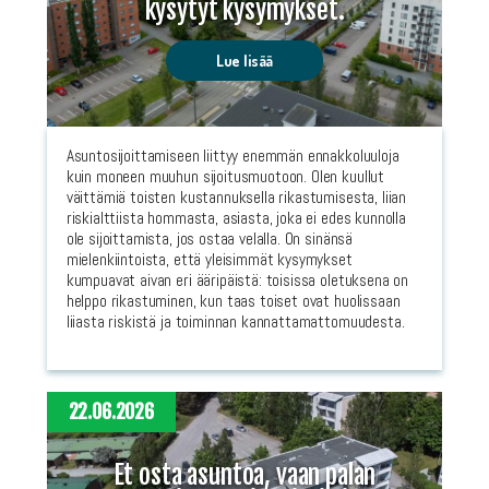
kysytyt kysymykset.
Lue lisää
Asuntosijoittamiseen liittyy enemmän ennakkoluuloja
kuin moneen muuhun sijoitusmuotoon. Olen kuullut
väittämiä toisten kustannuksella rikastumisesta, liian
riskialttiista hommasta, asiasta, joka ei edes kunnolla
ole sijoittamista, jos ostaa velalla. On sinänsä
mielenkiintoista, että yleisimmät kysymykset
kumpuavat aivan eri ääripäistä: toisissa oletuksena on
helppo rikastuminen, kun taas toiset ovat huolissaan
liiasta riskistä ja toiminnan kannattamattomuudesta.
22.06.2026
Et osta asuntoa, vaan palan