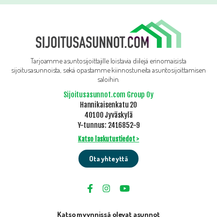
Tarjoamme asuntosijoittajille loistavia diilejä erinomaisista
sijoitusasunnoista, sekä opastamme kiinnostuneita asuntosijoittamisen
saloihin.
Sijoitusasunnot.com Group Oy
Hannikaisenkatu 20
40100 Jyväskylä
Y-tunnus: 2416852-9
Katso laskutustiedot >
Ota yhteyttä
Katso myynnissä olevat asunnot