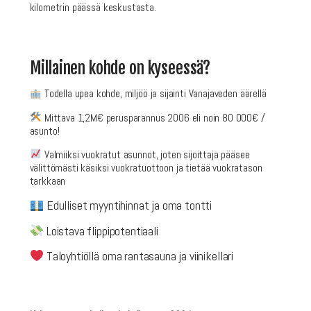
kilometrin päässä keskustasta.
Millainen kohde on kyseessä?
Todella upea kohde, miljöö ja sijainti Vanajaveden äärellä
Mittava 1,2M€ perusparannus 2006 eli noin 80 000€ /
asunto!
Valmiiksi vuokratut asunnot, joten sijoittaja pääsee
välittömästi käsiksi vuokratuottoon ja tietää vuokratason
tarkkaan
E
dulliset myyntihinnat ja oma tontti
Loistava flippipotentiaali
Taloyhtiöllä oma rantasauna ja viinikellari