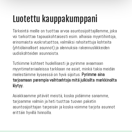
Luotettu kauppakumppani
Tärkeintä meille on tuottaa arvoa asuntosijoittajillemme, joka
voi tarkoittaa tapauskohtaisesti esim. alhaisia myyntihintoja,
erinomaista vuokratuottoa, valmiiksi rahoitettuja kohteita
(yhtiölainalliset asunnot) ja alennuksia rakennusliikkeiden
uudiskohteiden asunnoista.
Tutkimme kohteet huolellisesti ja pyrimme avaamaan
myyntimateriaaleissa tarkkaan ne asiat, minkä takia meidän
mielestämme kyseessä on hyvä sijoitus.
Pyrimme aina
tarjoamaan parempia vaihtoehtoja mitä julkisilta markkinoilta
löytyy.
Asiakkaamme pitävät meistä, koska pidämme sanamme,
tarjoamme valmiin ja heti tuottoa tuovan paketin
asuntosijoittajan tarpeisiin ja koska voimme tarjota asunnot
erittäin hyvillä hinnoilla.