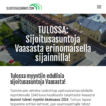
TULOSSA:
Sijoitusasuntoja
Vaasasta erinomaisella
sijainnilla!
Tulossa myyntiin edullisia
sijoitusasuntoja Vaasasta!
Tuomme pian valmiiksi vuokrattuja sijoitusasuntoja edullisilla
myyntihinnoilla 1940-luvun hissillisestä taloyhtiöstä Vaasasta!
Asunnot tulevat myyntiin lokakuussa 2024.
Tuttuun tapaan
tarjoamme erittäin kattavat, juuri asuntosijoittajille tehdyt