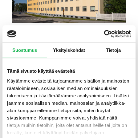
Suostumus
Yksityiskohdat
Tietoja
Haluatko saada
Tämä sivusto käyttää evästeitä
ensimmäisenä tiedon tästä
Käytämme evästeitä tarjoamamme sisällön ja mainosten
kohteesta? Liity listalle.
räätälöimiseen, sosiaalisen median ominaisuuksien
tukemiseen ja kävijämäärämme analysoimiseen. Lisäksi
jaamme sosiaalisen median, mainosalan ja analytiikka-
alan kumppaneillemme tietoja siitä, miten käytät
Etu- ja sukunimi
sivustoamme. Kumppanimme voivat yhdistää näitä
tietoja muihin tietoihin, joita olet antanut heille tai joita on
kerätty, kun olet käyttänyt heidän palvelujaan.