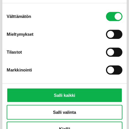
Email
*
Suostumuksen
Välttämätön
valinta
Phone
*
Mieltymykset
Tilastot
LIITY LISTALLE
Markkinointi
Salli kaikki
Salli valinta
SIJOITUSASUNNOT.COM?
Kiellä