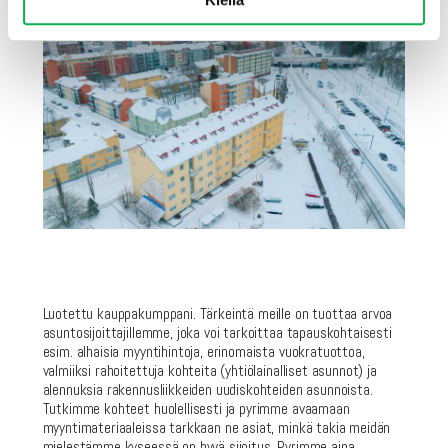
Luotettu kauppakumppani. Tärkeintä meille on tuottaa arvoa
asuntosijoittajillemme, joka voi tarkoittaa tapauskohtaisesti
esim. alhaisia myyntihintoja, erinomaista vuokratuottoa,
valmiiksi rahoitettuja kohteita (yhtiölainalliset asunnot) ja
alennuksia rakennusliikkeiden uudiskohteiden asunnoista.
Tutkimme kohteet huolellisesti ja pyrimme avaamaan
myyntimateriaaleissa tarkkaan ne asiat, minkä takia meidän
mielestämme kyseessä on hyvä sijoitus. Pyrimme aina