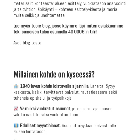
materiaalit kohteesta: alueen esittely, vuokratason analysointi
ja taloyhtiön läpikäynti – kohteen esittelyvideota ja monia
muita seikkoja unohtamatta!
Lue myös tuore blog, jossa käymme läpi, miten asiakkaamme
teki samaisen talon asunnolla 40 000€ :n tilin!
Avaa blog
tästä
Millainen kohde on kyseessä?
1940
-luvun kohde loistavalla sijainnilla
. Läheltä löytyy
keskusta, kaikki tarvittavat palvelut, rautatieasema sekä
tuhansia opiskelu- ja työpaikkoja.
Valmiiksi vuokratut asunnot
, joten sijoittaja pääsee
välittömästi käsiksi vuokratuottoon.
Edulliset myyntihinnat.
Asunnot myydään selvästi alle
alueen hintatason.