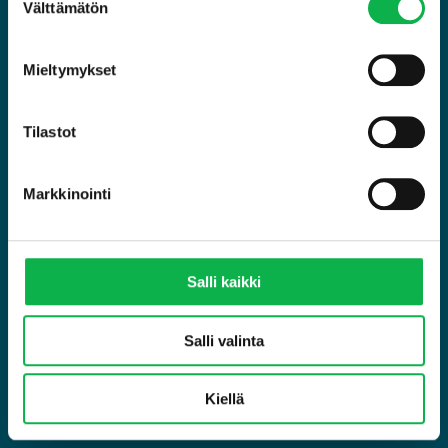
Välttämätön
valinta
(Pakollinen)
Mieltymykset
Tilastot
Markkinointi
Haluan, että Sijoitusasunnot.comilta otetaan minuun
Suostumus
yhteyttä asiaan liittyen
Sijoitusasunnot.com saa lisätä minut postituslistalle ja
Suostumus
saan siten uusimmat uutiset suoraan sähköpostiini!
Salli kaikki
Olen tutustunut
tietosuojaselosteen
ja hyväksyn
Suostumus
tietojen tallentamisen
Salli valinta
CAPTCHA
Kiellä