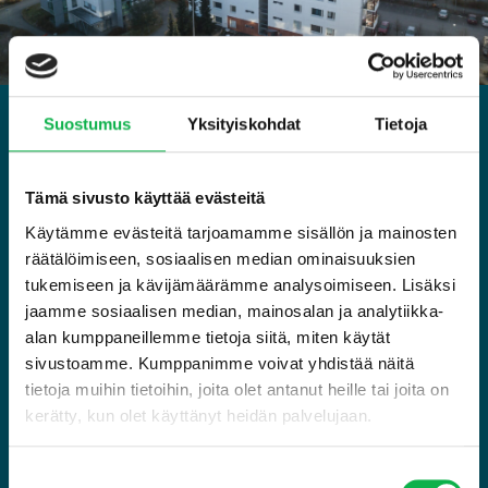
JÄTÄ MEILLE VIESTI
Suostumus
Yksityiskohdat
Tietoja
Koskeeko kysymyksesi meillä vuokralla asumista? Muista katsoa
Tämä sivusto käyttää evästeitä
Usein kysytyt kysymykset
, moni asia ratkeaa tuon osion lukemalla.
Käytämme evästeitä tarjoamamme sisällön ja mainosten
räätälöimiseen, sosiaalisen median ominaisuuksien
tukemiseen ja kävijämäärämme analysoimiseen. Lisäksi
Nimi
jaamme sosiaalisen median, mainosalan ja analytiikka-
(Pakollinen)
alan kumppaneillemme tietoja siitä, miten käytät
Sähköpostiosoite
sivustoamme. Kumppanimme voivat yhdistää näitä
(Pakollinen)
tietoja muihin tietoihin, joita olet antanut heille tai joita on
kerätty, kun olet käyttänyt heidän palvelujaan.
Nimetön
Suostumuksen
Viesti