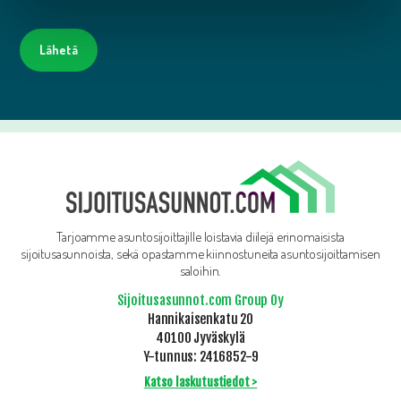
Tarjoamme asuntosijoittajille loistavia diilejä erinomaisista
sijoitusasunnoista, sekä opastamme kiinnostuneita asuntosijoittamisen
saloihin.
Sijoitusasunnot.com Group Oy
Hannikaisenkatu 20
40100 Jyväskylä
Y-tunnus: 2416852-9
Katso laskutustiedot >