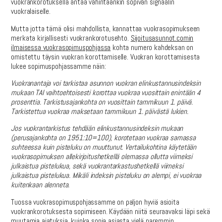
vuokrankorotuksella antaa vähintäänkin sopivan signaalin
vuokralaiselle.
Mutta jotta tämä olisi mahdollista, kannattaa vuokrasopimukseen
merkata kirjallisesti vuokrankorotusehto.
Sijoitusasunnot.comin
ilmaisessa vuokrasopimuspohjassa
kohta numero kahdeksan on
omistettu täysin vuokran korottamiselle. Vuokran korottamisesta
lukee sopimuspohjassamme näin:
Vuokranantaja voi tarkistaa asunnon vuokran elinkustannusindeksin
mukaan TAI vaihtoehtoisesti korottaa vuokraa vuosittain enintään 4
prosenttia. Tarkistusajankohta on vuosittain tammikuun 1. päivä.
Tarkistettua vuokraa maksetaan tammikuun 1. päivästä lukien.
Jos vuokrantarkistus tehdään elinkustannusindeksin mukaan
(perusajankohta on 1951:10=100), korotetaan vuokraa samassa
suhteessa kuin pisteluku on muuttunut. Vertailukohtina käytetään
vuokrasopimuksen allekirjoitushetkellä olemassa ollutta viimeksi
julkaistua pistelukua, sekä vuokrantarkastushetkellä viimeksi
julkaistua pistelukua. Mikäli indeksin pisteluku on alempi, ei vuokraa
kuitenkaan alenneta.
Tuossa vuokrasopimuspohjassamme on paljon hyviä asioita
vuokrankorotuksesta sopimiseen. Käydään niitä seuraavaksi läpi sekä
muutamia ajatuksia, kuinka sopia asiasta vielä paremmin.