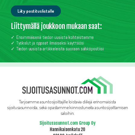
Liity postituslistalle
Liittymällä joukkoon mukaan saat:
Ensimmäisenä tiedon uusista kohteistamme
Työkalut ja oppaat ilmaiseksi käyttöösi
Tiedon uusista artikkeleista suoraan sähköpostiisi
Tarjoamme asuntosijoittajille loistavia diilejä erinomaisista
sijoitusasunnoista, sekä opastamme kiinnostuneita asuntosijoittamisen
saloihin.
Sijoitusasunnot.com Group Oy
Hannikaisenkatu 20