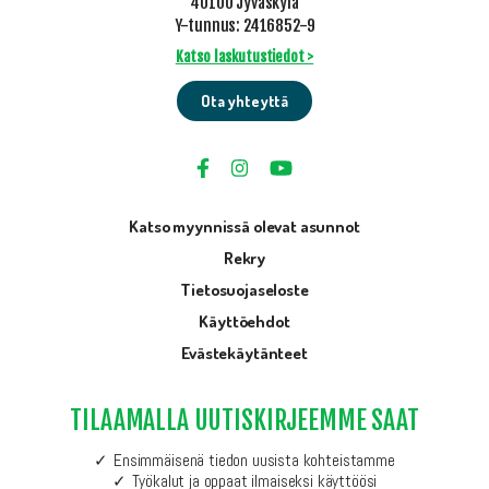
40100 Jyväskylä
Y-tunnus: 2416852-9
Katso laskutustiedot >
Ota yhteyttä
Katso myynnissä olevat asunnot
Rekry
Tietosuojaseloste
Käyttöehdot
Evästekäytänteet
TILAAMALLA UUTISKIRJEEMME SAAT
Ensimmäisenä tiedon uusista kohteistamme
Työkalut ja oppaat ilmaiseksi käyttöösi