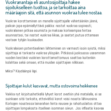
Vuokranantaja eli asuntosijoittaja hakee
sijoitukselleen tuottoa, ja se tarkoittaa aina
määräajoin sitä, että asunnon vuokraa tulee nostaa.
Vuokran korottaminen on monelle sijoittajalle vähintäänkin jännä,
paikoin jopa epämiellyttävä paikka: nostat vuokraa sopivasti,
vuokralainen jatkaa asumista ja maksaa korkeampaa hintaa
asunnostasi, tai nostat vuokraa liikaa, ja saatat joutua ottamaan
vastaan tyhjän kuukauden.
Vuokralaisen potentiaalinen lähteminen on varmasti isoin syistä, miksi
sijoittaja ei tarkasta vuokraa ylöspäin. Pitkässä juoksussa useamman
vuoden kestävä vuokrien korottamattomuus saattaa kuitenkin
kolahtaa sekä omaan, että muiden sijoittajien nilkkaan.
Miksi? Käydäänpä läpi.
Sijoittajan kulut kasvavat, mutta ostovoima heikkenee
Vaikka nyt kirjoitushetkellä lyhyet korot ovatkin yhä matalalla, ei se
suinkaan sitä tarkoita, etteivätkö korot voisi nousta lähivuosina.
Korkojen noustessa lainarahan hinta nousee ja rahoituslaitos ottaa
sijoittajan lompakosta itselleen isomman siivun. Jos inflaatio kasvaa