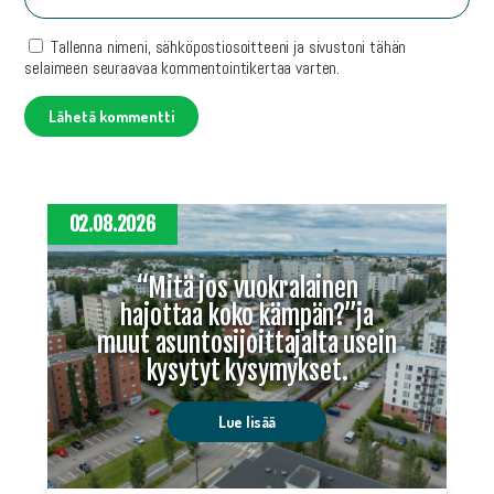
Tallenna nimeni, sähköpostiosoitteeni ja sivustoni tähän
selaimeen seuraavaa kommentointikertaa varten.
02.08.2026
“Mitä jos vuokralainen
hajottaa koko kämpän?”ja
muut asuntosijoittajalta usein
kysytyt kysymykset.
Lue lisää