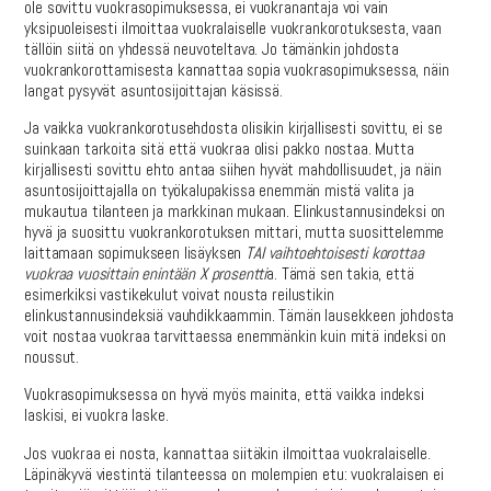
ole sovittu vuokrasopimuksessa, ei vuokranantaja voi vain
yksipuoleisesti ilmoittaa vuokralaiselle vuokrankorotuksesta, vaan
tällöin siitä on yhdessä neuvoteltava. Jo tämänkin johdosta
vuokrankorottamisesta kannattaa sopia vuokrasopimuksessa, näin
langat pysyvät asuntosijoittajan käsissä.
Ja vaikka vuokrankorotusehdosta olisikin kirjallisesti sovittu, ei se
suinkaan tarkoita sitä että vuokraa olisi pakko nostaa. Mutta
kirjallisesti sovittu ehto antaa siihen hyvät mahdollisuudet, ja näin
asuntosijoittajalla on työkalupakissa enemmän mistä valita ja
mukautua tilanteen ja markkinan mukaan. Elinkustannusindeksi on
hyvä ja suosittu vuokrankorotuksen mittari, mutta suosittelemme
laittamaan sopimukseen lisäyksen
TAI vaihtoehtoisesti korottaa
vuokraa vuosittain enintään X prosentti
a. Tämä sen takia, että
esimerkiksi vastikekulut voivat nousta reilustikin
elinkustannusindeksiä vauhdikkaammin. Tämän lausekkeen johdosta
voit nostaa vuokraa tarvittaessa enemmänkin kuin mitä indeksi on
noussut.
Vuokrasopimuksessa on hyvä myös mainita, että vaikka indeksi
laskisi, ei vuokra laske.
Jos vuokraa ei nosta, kannattaa siitäkin ilmoittaa vuokralaiselle.
Läpinäkyvä viestintä tilanteessa on molempien etu: vuokralaisen ei