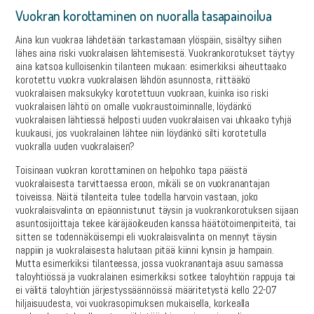
Vuokran korottaminen on nuoralla tasapainoilua
Aina kun vuokraa lähdetään tarkastamaan ylöspäin, sisältyy siihen
lähes aina riski vuokralaisen lähtemisestä. Vuokrankorotukset täytyy
aina katsoa kulloisenkin tilanteen mukaan: esimerkiksi aiheuttaako
korotettu vuokra vuokralaisen lähdön asunnosta, riittääkö
vuokralaisen maksukyky korotettuun vuokraan, kuinka iso riski
vuokralaisen lähtö on omalle vuokraustoiminnalle, löydänkö
vuokralaisen lähtiessä helposti uuden vuokralaisen vai uhkaako tyhjä
kuukausi, jos vuokralainen lähtee niin löydänkö silti korotetulla
vuokralla uuden vuokralaisen?
Toisinaan vuokran korottaminen on helpohko tapa päästä
vuokralaisesta tarvittaessa eroon, mikäli se on vuokranantajan
toiveissa. Näitä tilanteita tulee todella harvoin vastaan, joko
vuokralaisvalinta on epäonnistunut täysin ja vuokrankorotuksen sijaan
asuntosijoittaja tekee käräjäoikeuden kanssa häätötoimenpiteitä, tai
sitten se todennäköisempi eli vuokralaisvalinta on mennyt täysin
nappiin ja vuokralaisesta halutaan pitää kiinni kynsin ja hampain.
Mutta esimerkiksi tilanteessa, jossa vuokranantaja asuu samassa
taloyhtiössä ja vuokralainen esimerkiksi sotkee taloyhtiön rappuja tai
ei välitä taloyhtiön järjestyssäännöissä määritetystä kello 22-07
hiljaisuudesta, voi vuokrasopimuksen mukaisella, korkealla