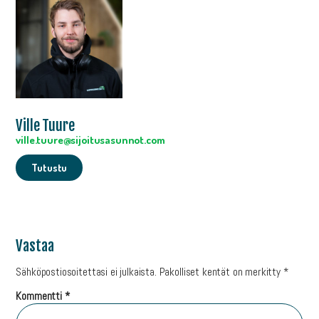
Ville Tuure
ville.tuure@sijoitusasunnot.com
Tutustu
Vastaa
Sähköpostiosoitettasi ei julkaista.
Pakolliset kentät on merkitty
*
Kommentti
*