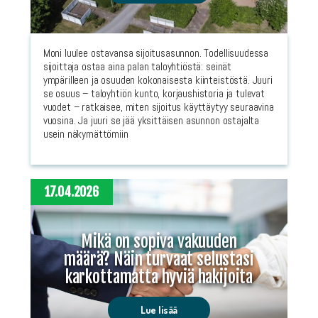
Moni luulee ostavansa sijoitusasunnon. Todellisuudessa
sijoittaja ostaa aina palan taloyhtiöstä: seinät
ympärilleen ja osuuden kokonaisesta kiinteistöstä. Juuri
se osuus – taloyhtiön kunto, korjaushistoria ja tulevat
vuodet – ratkaisee, miten sijoitus käyttäytyy seuraavina
vuosina. Ja juuri se jää yksittäisen asunnon ostajalta
usein näkymättömiin
17.04.2026
Mikä on sopiva vakuuden
määrä? Näin turvaat selustasi
karkottamatta hyviä hakijoita
Lue lisää