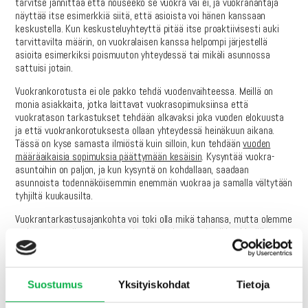
tarvitse jännittää että nouseeko se vuokra vai ei, ja vuokranantaja
näyttää itse esimerkkiä siitä, että asioista voi hänen kanssaan
keskustella. Kun keskusteluyhteyttä pitää itse proaktiivisesti auki
tarvittavilta määrin, on vuokralaisen kanssa helpompi järjestellä
asioita esimerkiksi poismuuton yhteydessä tai mikäli asunnossa
sattuisi jotain.
Vuokrankorotusta ei ole pakko tehdä vuodenvaihteessa. Meillä on
monia asiakkaita, jotka laittavat vuokrasopimuksiinsa että
vuokratason tarkastukset tehdään alkavaksi joka vuoden elokuusta
ja että vuokrankorotuksesta ollaan yhteydessä heinäkuun aikana.
Tässä on kyse samasta ilmiöstä kuin silloin, kun tehdään
vuoden
määräaikaisia sopimuksia päättymään kesäisin
. Kysyntää vuokra-
asuntoihin on paljon, ja kun kysyntä on kohdallaan, saadaan
asunnoista todennäköisemmin enemmän vuokraa ja samalla vältytään
tyhjiltä kuukausilta.
Vuokrantarkastusajankohta voi toki olla mikä tahansa, mutta olemme
todenneet että omien asuntojen korotukset on hyvä keskittää
yhteen-kahteen ajankohtaan. Se helpottaa oman sijoitussalkun
hallinnointia ja vuokrankorotukset on helpompi muistaa tehdä
tarvittaessa kaikkiin omiin sijoitusasuntoihin.
Suostumus
Yksityiskohdat
Tietoja