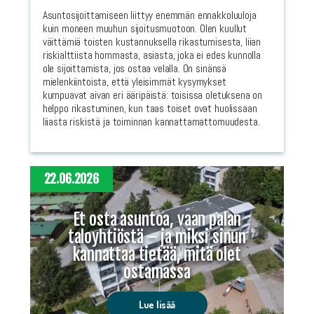
Asuntosijoittamiseen liittyy enemmän ennakkoluuloja
kuin moneen muuhun sijoitusmuotoon. Olen kuullut
väittämiä toisten kustannuksella rikastumisesta, liian
riskialttiista hommasta, asiasta, joka ei edes kunnolla
ole sijoittamista, jos ostaa velalla. On sinänsä
mielenkiintoista, että yleisimmät kysymykset
kumpuavat aivan eri ääripäistä: toisissa oletuksena on
helppo rikastuminen, kun taas toiset ovat huolissaan
liiasta riskistä ja toiminnan kannattamattomuudesta.
22.06.2026
Et osta asuntoa, vaan palan
taloyhtiöstä – ja miksi sinun
kannattaa tietää, mitä olet
ostamassa
Lue lisää