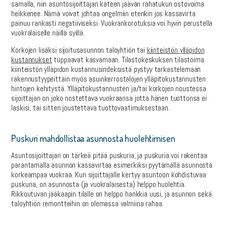
samalla, niin asuntosijoittajan käteen jäävän rahatukun ostovoima
heikkenee. Nämä voivat johtaa ongelmiin etenkin jos kassavirta
painuu rankasti negatiiviseksi. Vuokrankorotuksia voi hyvin perustella
vuokralaiselle näillä syillä.
Korkojen lisäksi sijoitusasunnon taloyhtiön tai
kiinteistön ylläpidon
kustannukset
tuppaavat kasvamaan. Tilastokeskuksen tilastoima
kiinteistön ylläpidon kustannusindeksistä pystyy tarkastelemaan
rakennustyypeittäin myös asuinkerrostalojen ylläpitokustannusten
hintojen kehitystä. Ylläpitokustannusten ja/tai korkojen noustessa
sijoittajan on joko nostettava vuokraansa jotta hänen tuottonsa ei
laskisi, tai sitten joustettava tuottovaatimuksestaan.
Puskuri mahdollistaa asunnosta huolehtimisen
Asuntosijoittajan on tärkeä pitää puskuria, ja puskuria voi rakentaa
parantamalla asunnon kassavirtaa esimerkiksi pyytämällä asunnosta
korkeampaa vuokraa. Kun sijoittajalle kertyy asuntoon kohdistuvaa
puskuria, on asunnosta (ja vuokralaisesta) helppo huolehtia.
Rikkoutuvan jääkaapin tilalle on helppo hankkia uusi, ja asunnon sekä
taloyhtiön remontteihin on olemassa valmiina rahaa.